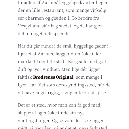
I midten af Aarhus’ hyggelige kvarter ligger
der en lille restaurant, som mange virkelig
ser charmen og glæden i. To brødre fra
Vestjylland står bag stedet, og de har gjort
det til noget helt specielt.
Når du går rundt i de små, hyggelige gader i
hjertet af Aarhus, lægger du måske ikke
mærke til det lille sted i Borggade med god
duft og lys i vinduet. Men lige dér ligger
faktisk
Brødrenes Original
, som mange i
byen har fået som deres yndlingssted, når de
vil have noget rigtig, rigtig lækkert at spise.
Det er et sted, hvor man kan få god mad,
slappe af og måske finde sin nye
yndlingsburger. Og selvom det ikke ligger
midt på gågaden, så er det et mega fedt sted,