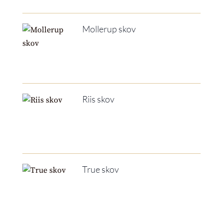
Mollerup skov
Riis skov
True skov