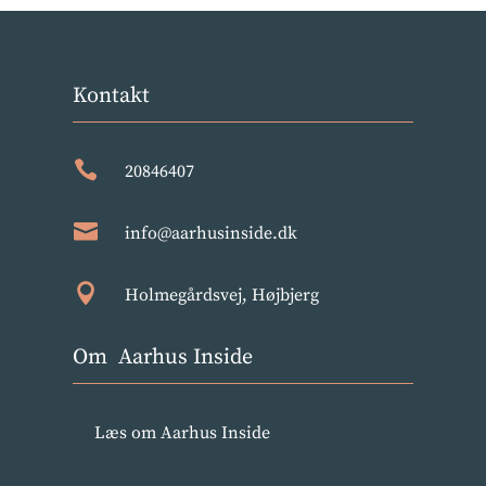
Kontakt

20846407

info@aarhusinside.dk

Holmegårdsvej, Højbjerg
Om Aarhus Inside
Læs om Aarhus Inside