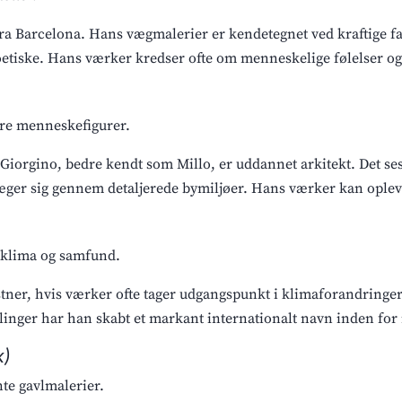
 fra Barcelona. Hans vægmalerier er kendetegnet ved kraftige f
poetiske. Hans værker kredser ofte om menneskelige følelser o
ore menneskefigurer.
iorgino, bedre kendt som Millo, er uddannet arkitekt. Det ses 
ger sig gennem detaljerede bymiljøer. Hans værker kan opleve
 klima og samfund.
stner, hvis værker ofte tager udgangspunkt i klimaforandringe
ællinger har han skabt et markant internationalt navn inden f
k)
te gavlmalerier.