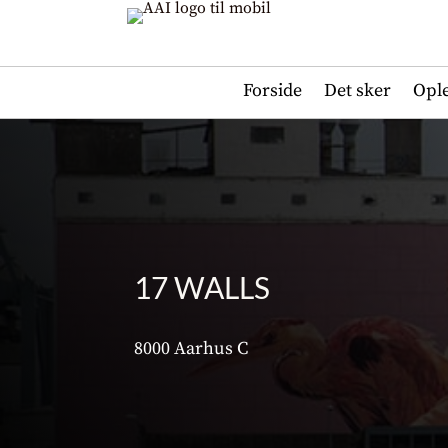
Forside
Det sker
Opl
17 WALLS
8000 Aarhus C