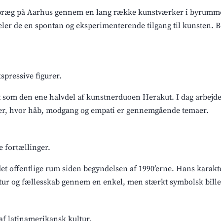
igt præg på Aarhus gennem en lang række kunstværker i byrumm
er de en spontan og eksperimenterende tilgang til kunsten. Beg
spressive figurer.
 som den ene halvdel af kunstnerduoen Herakut. I dag arbejde
ger, hvor håb, modgang og empati er gennemgående temaer.
e fortællinger.
det offentlige rum siden begyndelsen af 1990’erne. Hans karakt
ur og fællesskab gennem en enkel, men stærkt symbolsk bill
af latinamerikansk kultur.