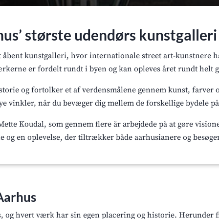
hus’ største udendørs kunstgalleri
et åbent kunstgalleri, hvor internationale street art-kunstnere 
rkerne er fordelt rundt i byen og kan opleves året rundt helt g
istorie og fortolker et af verdensmålene gennem kunst, farver 
nye vinkler, når du bevæger dig mellem de forskellige bydele på 
 Mette Koudal, som gennem flere år arbejdede på at gøre visionen
ene og en oplevelse, der tiltrækker både aarhusianere og besøge
 Aarhus
us, og hvert værk har sin egen placering og historie. Herunder 