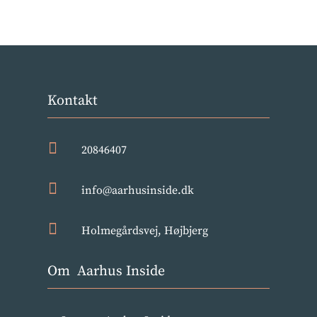
Kontakt

20846407

info@aarhusinside.dk

Holmegårdsvej, Højbjerg
Om Aarhus Inside