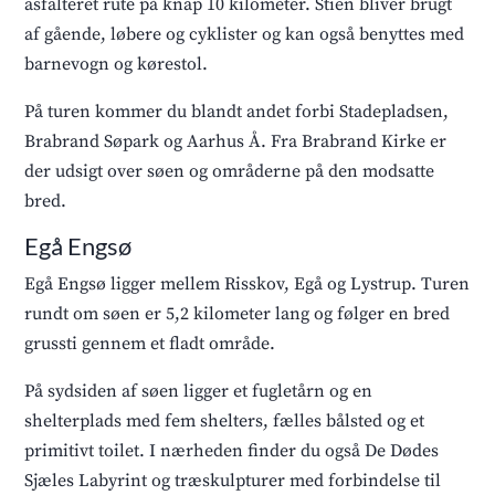
asfalteret rute på knap 10 kilometer. Stien bliver brugt
af gående, løbere og cyklister og kan også benyttes med
barnevogn og kørestol.
På turen kommer du blandt andet forbi Stadepladsen,
Brabrand Søpark og Aarhus Å. Fra Brabrand Kirke er
der udsigt over søen og områderne på den modsatte
bred.
Egå Engsø
Egå Engsø ligger mellem Risskov, Egå og Lystrup. Turen
rundt om søen er 5,2 kilometer lang og følger en bred
grussti gennem et fladt område.
På sydsiden af søen ligger et fugletårn og en
shelterplads med fem shelters, fælles bålsted og et
primitivt toilet. I nærheden finder du også De Dødes
Sjæles Labyrint og træskulpturer med forbindelse til