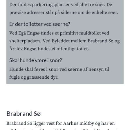
Der findes parkeringspladser ved alle tre søer. De
præcise adresser står på siderne om de enkelte søer.
Er der toiletter ved søerne?
Ved Egå Engsø findes et primitivt muldtoilet ved
shelterpladsen. Ved Byleddet mellem Brabrand Sø og
Årslev Engsø findes et offentligt toilet.
Skal hunde være i snor?
Hunde skal føres i snor ved søerne af hensyn til
fugle og græssende dyr.
Brabrand Sø
Brabrand Sø ligger vest for Aarhus midtby og har en