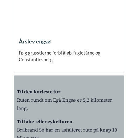
Årslev engsø
Følg grusstierne forbi åløb, fugletårne og
Constantinsborg.
Til den korteste tur
Ruten rundt om Egå Engsø er 5,2 kilometer
lang.
Til løbe- eller cykelturen
Brabrand Sø har en asfalteret rute på knap 10