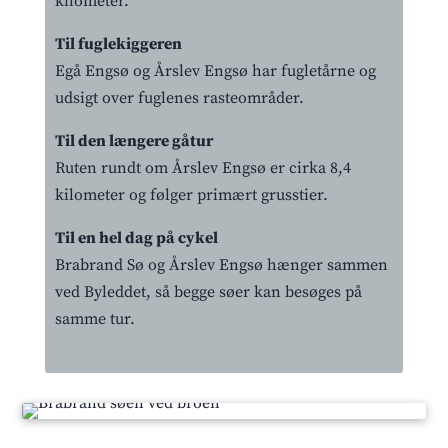
kilometer.
Til fuglekiggeren
Egå Engsø og Årslev Engsø har fugletårne og
udsigt over fuglenes rasteområder.
Til den længere gåtur
Ruten rundt om Årslev Engsø er cirka 8,4
kilometer og følger primært grusstier.
Til en hel dag på cykel
Brabrand Sø og Årslev Engsø hænger sammen
ved Byleddet, så begge søer kan besøges på
samme tur.