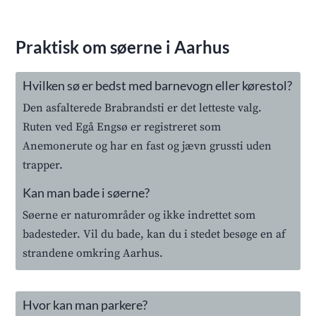
Praktisk om søerne i Aarhus
Hvilken sø er bedst med barnevogn eller kørestol?
Den asfalterede Brabrandsti er det letteste valg.
Ruten ved Egå Engsø er registreret som
Anemonerute og har en fast og jævn grussti uden
trapper.
Kan man bade i søerne?
Søerne er naturområder og ikke indrettet som
badesteder. Vil du bade, kan du i stedet besøge en af
strandene omkring Aarhus.
Hvor kan man parkere?