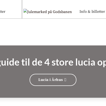
tter
Info & billetter
uide til de 4 store lucia 
Lucia i Århus