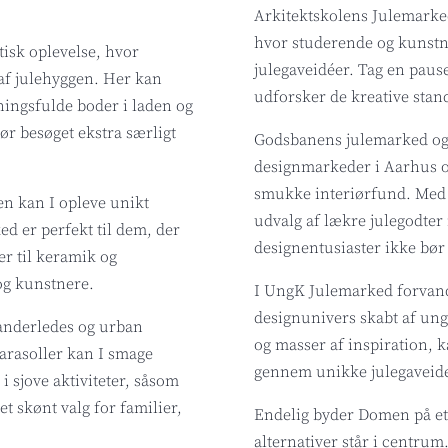
Arkitektskolens Julemarked
hvor studerende og kunstn
isk oplevelse, hvor
julegaveidéer. Tag en paus
af julehyggen. Her kan
udforsker de kreative stan
ningsfulde boder i laden og
ør besøget ekstra særligt
Godsbanens julemarked og 
designmarkeder i Aarhus og
smukke interiørfund. Med 
n kan I opleve unikt
udvalg af lækre julegodter 
ed er perfekt til dem, der
designentusiaster ikke bør 
er til keramik og
 og kunstnere.
I UngK Julemarked forvand
designunivers skabt af ung
anderledes og urban
og masser af inspiration, k
parasoller kan I smage
gennem unikke julegaveide
i sjove aktiviteter, såsom
et skønt valg for familier,
Endelig byder Domen på et
alternativer står i centru