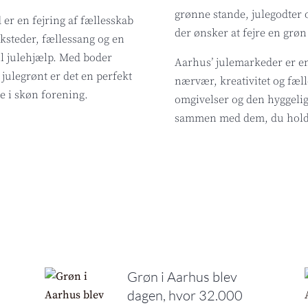
grønne stande, julegodter 
er en fejring af fællesskab
der ønsker at fejre en grøn 
ksteder, fællessang og en
il julehjælp. Med boder
Aarhus’ julemarkeder er en f
julegrønt er det en perfekt
nærvær, kreativitet og fæl
e i skøn forening.
omgivelser og den hyggelig
sammen med dem, du holde
Grøn i Aarhus blev
dagen, hvor 32.000