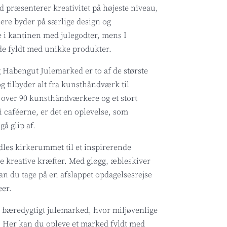
 præsenterer kreativitet på højeste niveau,
ere byder på særlige design og
e i kantinen med julegodter, mens I
de fyldt med unikke produkter.
Habengut Julemarked er to af de største
 tilbyder alt fra kunsthåndværk til
over 90 kunsthåndværkere og et stort
i caféerne, er det en oplevelse, som
gå glip af.
les kirkerummet til et inspirerende
e kreative kræfter. Med gløgg, æbleskiver
an du tage på en afslappet opdagelsesrejse
er.
 bæredygtigt julemarked, hvor miljøvenlige
m. Her kan du opleve et marked fyldt med