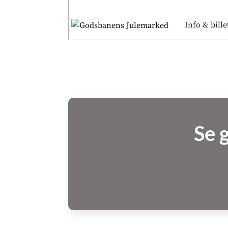
Info & bille
Se g