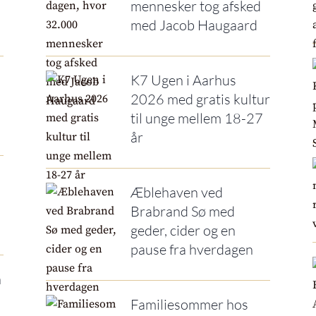
mennesker tog afsked
med Jacob Haugaard
K7 Ugen i Aarhus
2026 med gratis kultur
til unge mellem 18-27
år
Æblehaven ved
Brabrand Sø med
geder, cider og en
pause fra hverdagen
n
Familiesommer hos