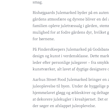
smag.
Rishøjgaards Julemarked byder på en autent
gårdens atmosfære og dyrene bliver en del 
familien opleve juletræssalg i gården, stem
mulighed for at fodre gårdens dyr, hvilket g
for børnene.
På FindersKeepers Julemarked på Godsbane
design og kunst i verdensklasse. Dette mark
leder efter personlige julegaver – fra smykk
kunstværker, alt lavet af dygtige designere
Aarhus Street Food Julemarked bringer en 
juleoplevelse til byen. Under de hyggelige 
hjemmelavet gløgg og æbleskiver og deltage 
at dekorere julekugler i kreahjørnet. Det er 
der søger en afslappet juleoplevelse.