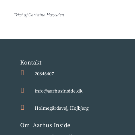
Tekst af Christina Hazelden
Kontakt

20846407

info@aarhusinside.dk

Holmegårdsvej, Højbjerg
Om Aarhus Inside