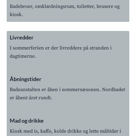
Badebroer, omklædningsrum, toiletter, brusere og
kiosk.
Livredder
I sommerferien er der livreddere på stranden i
dagtimerne.
Åbningstider
Badeanstalten er åben i sommersæsonen. Nordbadet
er åbent året rundt.
Mad og drikke
Kiosk med is, kaffe, kolde drikke og lette måltider i