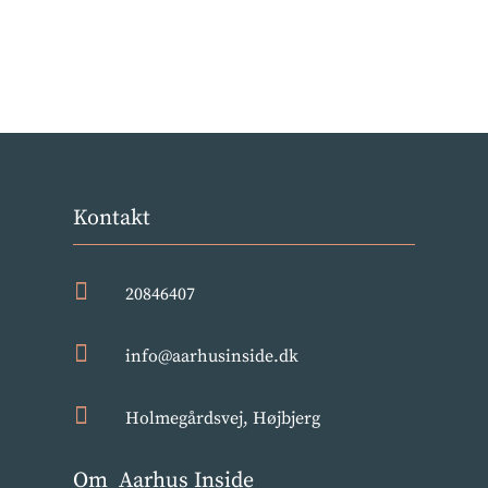
Kontakt

20846407

info@aarhusinside.dk

Holmegårdsvej, Højbjerg
Om Aarhus Inside