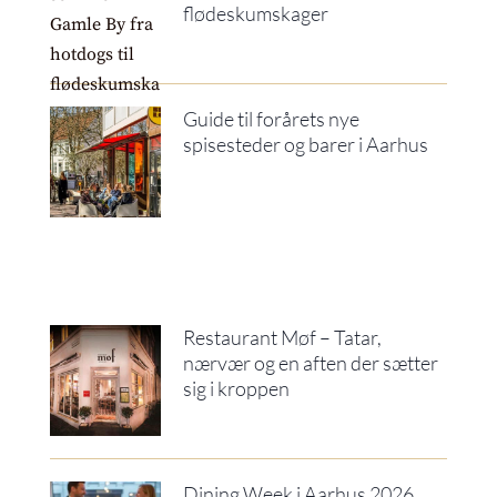
flødeskumskager
Guide til forårets nye
spisesteder og barer i Aarhus
Restaurant Møf – Tatar,
nærvær og en aften der sætter
sig i kroppen
Dining Week i Aarhus 2026