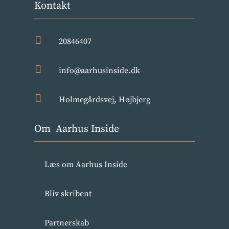
Kontakt

20846407

info@aarhusinside.dk

Holmegårdsvej, Højbjerg
Om Aarhus Inside
Læs om Aarhus Inside
Bliv skribent
Partnerskab