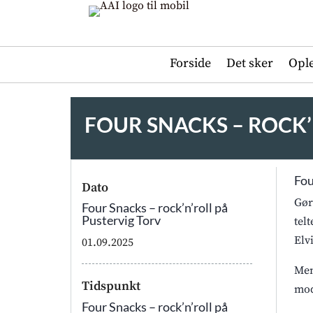
Forside
Det sker
Opl
FOUR SNACKS – ROCK’
Fou
Dato
Gør
Four Snacks – rock’n’roll på
Pustervig Torv
tel
Elv
01.09.2025
Men
Tidspunkt
mod
Four Snacks – rock’n’roll på