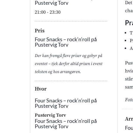
Pustervig Torv
Det
cha
21:00
- 23:30
Pr
Pris
T
Four Snacks – rock’n’roll på
P
Pustervig Torv
A
Der kan fremgå flere priser og gebyr på
Pus
eventet – tjek derfor altid prisen i event
hvi
teksten og hos arrangøren.
stå
sam
Hvor
Fot
Four Snacks – rock’n’roll på
Pustervig Torv
Pustervig Torv
Ar
Four Snacks – rock’n’roll på
Pustervig Torv
Fou