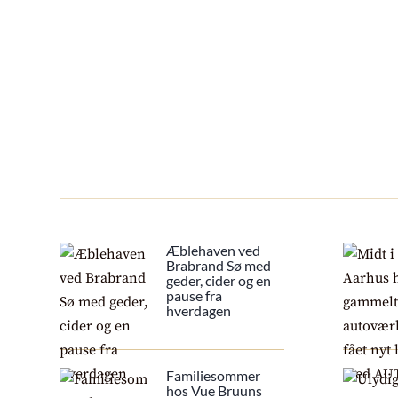
Æblehaven ved
Brabrand Sø med
geder, cider og en
pause fra
hverdagen
Familiesommer
hos Vue Bruuns