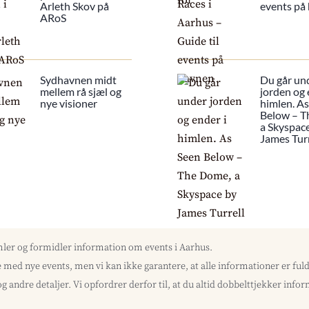
Arleth Skov på
events på
ARoS
Sydhavnen midt
Du går un
mellem rå sjæl og
jorden og 
nye visioner
himlen. A
Below – T
a Skyspac
James Turr
mler og formidler information om events i Aarhus.
med nye events, men vi kan ikke garantere, at alle informationer er f
og andre detaljer. Vi opfordrer derfor til, at du altid dobbelttjekker inf