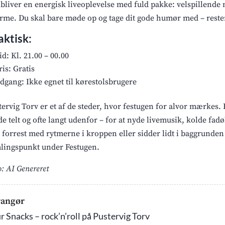
 bliver en energisk liveoplevelse med fuld pakke: velspillend
rme. Du skal bare møde op og tage dit gode humør med – reste
aktisk:
id: Kl. 21.00 – 00.00
ris: Gratis
dgang: Ikke egnet til kørestolsbrugere
tervig Torv er et af de steder, hvor festugen for alvor mærkes. 
de telt og ofte langt udenfor – for at nyde livemusik, kolde f
r forrest med rytmerne i kroppen eller sidder lidt i baggrunden 
lingspunkt under Festugen.
o: AI Genereret
rangør
r Snacks – rock’n’roll på Pustervig Torv