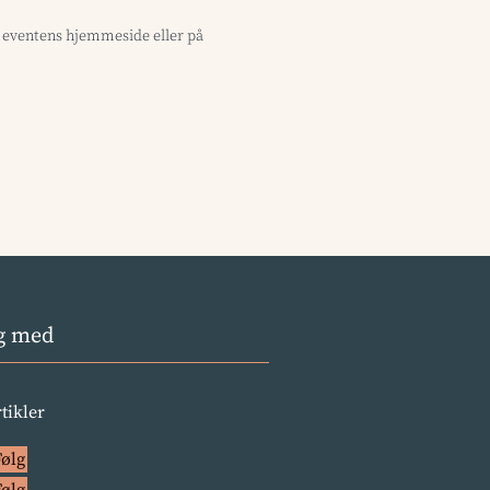
å eventens hjemmeside eller på
g med
rtikler
Følg
Følg