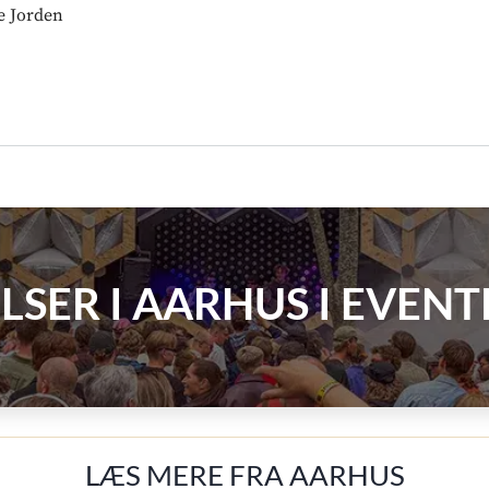
e Jorden
LSER I AARHUS I EVE
LÆS MERE FRA AARHUS