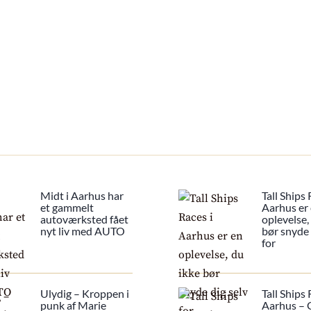
Midt i Aarhus har
Tall Ships 
et gammelt
Aarhus er
autoværksted fået
oplevelse,
nyt liv med AUTO
bør snyde 
for
Ulydig – Kroppen i
Tall Ships 
punk af Marie
Aarhus – G