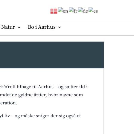
Natur
Bo i Aarhus
’n’roll tilbage til Aarhus – og sætter ild i
 bandet de gyldne årtier, hvor navne som
neration.
t liv – og måske sniger der sig også et