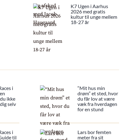
K7 Ugen i Aarhus
2026 med gratis
kultur til unge mellem
18-27 år
Races i
“Mit hus min
 en
drøm” et sted, hvor
 du ikke
du får lov at være
dig selv
væk fra hverdagen
for en stund
Races i
Lars bor femten
uide til
meter fra sit