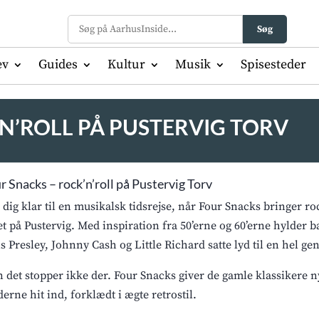
Søg
ev
Guides
Kultur
Musik
Spisesteder
N’ROLL PÅ PUSTERVIG TORV
r Snacks – rock’n’roll på Pustervig Torv
 dig klar til en musikalsk tidsrejse, når Four Snacks bringer rock
tet på Pustervig. Med inspiration fra 50’erne og 60’erne hylder
is Presley, Johnny Cash og Little Richard satte lyd til en hel ge
 det stopper ikke der. Four Snacks giver de gamle klassikere ny
erne hit ind, forklædt i ægte retrostil.