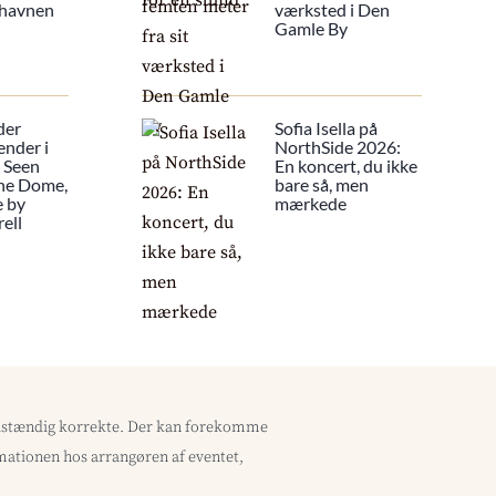
 havnen
værksted i Den
Gamle By
der
Sofia Isella på
ender i
NorthSide 2026:
s Seen
En koncert, du ikke
he Dome,
bare så, men
e by
mærkede
ell
uldstændig korrekte. Der kan forekomme
ormationen hos arrangøren af eventet,