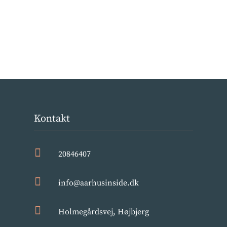
Kontakt

20846407

info@aarhusinside.dk

Holmegårdsvej, Højbjerg