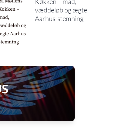
Køkken – mad,
væddeløb og ægte
Aarhus-stemning
US