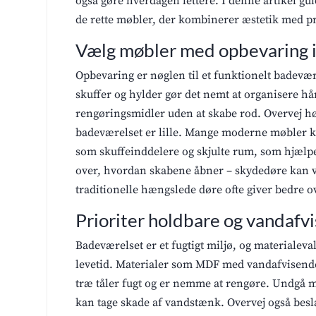
også gøre hverdagen lettere. I denne artikel g
de rette møbler, der kombinerer æstetik med p
Vælg møbler med opbevaring i
Opbevaring er nøglen til et funktionelt badevæ
skuffer og hylder gør det nemt at organisere hå
rengøringsmidler uden at skabe rod. Overvej høj
badeværelset er lille. Mange moderne møbler
som skuffeinddelere og skjulte rum, som hjælp
over, hvordan skabene åbner – skydedøre kan 
traditionelle hængslede døre ofte giver bedre o
Prioriter holdbare og vandafv
Badeværelset er et fugtigt miljø, og materialev
levetid. Materialer som MDF med vandafvisende
træ tåler fugt og er nemme at rengøre. Undgå m
kan tage skade af vandstænk. Overvej også beslag