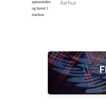
Aarhus
F