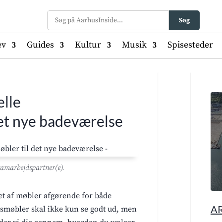
Søg
ev
Guides
Kultur
Musik
Spisesteder
elle
et nye badeværelse
 samarbejdspartner(e).
get af møbler afgørende for både
A
sesmøbler skal ikke kun se godt ud, men