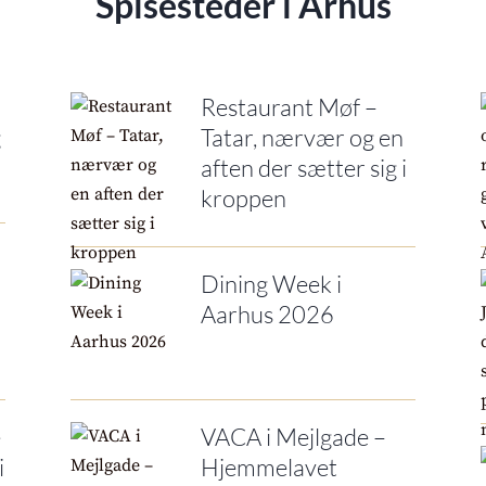
Spisesteder i Århus
Restaurant Møf –
g
Tatar, nærvær og en
s
aften der sætter sig i
kroppen
Dining Week i
Aarhus 2026
e
VACA i Mejlgade –
i
Hjemmelavet