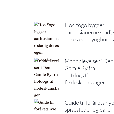
Hos Yogo bygger
aarhusianerne stadi
deres egen yoghurti
Madoplevelser i Den
Gamle By fra
hotdogs til
flødeskumskager
Guide til forårets ny
spisesteder og barer 