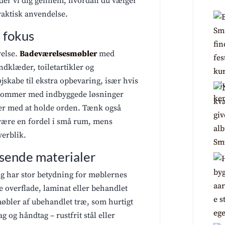
uider vi dig gennem, hvordan du vælger
raktisk anvendelse.
 fokus
relse.
Badeværelsesmøbler
med
ndklæder, toiletartikler og
skabe til ekstra opbevaring, især hvis
 kommer med indbyggede løsninger
er med at holde orden. Tænk også
være en fordel i små rum, mens
verblik.
isende materialer
alg har stor betydning for møblernes
 overflade, laminat eller behandlet
øbler af ubehandlet træ, som hurtigt
 og håndtag – rustfrit stål eller