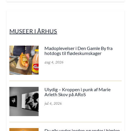
MUSEER I ÅRHUS
Madoplevelser i Den Gamle By fra
hotdogs til flødeskumskager
aug 4, 2026
Ulydig – Kroppen i punk af Marie
Arleth Skov på ARoS
jul 4, 2026
Du går under jorden og ender i himlen.