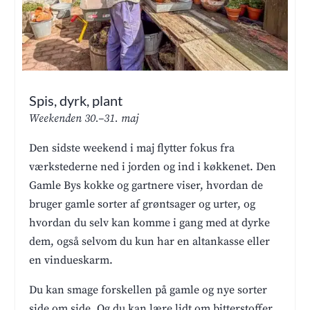
Spis, dyrk, plant
Weekenden 30.–31. maj
Den sidste weekend i maj flytter fokus fra
værkstederne ned i jorden og ind i køkkenet. Den
Gamle Bys kokke og gartnere viser, hvordan de
bruger gamle sorter af grøntsager og urter, og
hvordan du selv kan komme i gang med at dyrke
dem, også selvom du kun har en altankasse eller
en vindueskarm.
Du kan smage forskellen på gamle og nye sorter
side om side. Og du kan lære lidt om bitterstoffer,