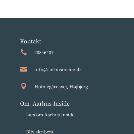
Kontakt

20846407

info@aarhusinside.dk

Holmegårdsvej, Højbjerg
Om Aarhus Inside
Læs om Aarhus Inside
Bliv skribent