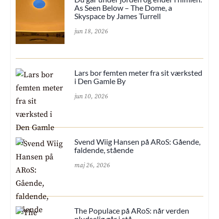
As Seen Below – The Dome, a
Skyspace by James Turrell
jun 18, 2026
Lars bor femten meter fra sit værksted
i Den Gamle By
jun 10, 2026
Svend Wiig Hansen på ARoS: Gående,
faldende, stående
maj 26, 2026
The Populace på ARoS: når verden
pludselig går i stå