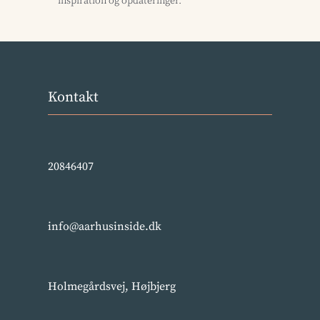
inspiration og opdateringer.
Kontakt
20846407
info@aarhusinside.dk
Holmegårdsvej, Højbjerg