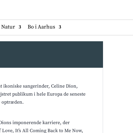
Natur
Bo i Aarhus
t ikoniske sangerinder, Celine Dion,
ejstret publikum i hele Europa de seneste
de optræden.
 Dions imponerende karriere, der
of Love, It’s All Coming Back to Me Now,