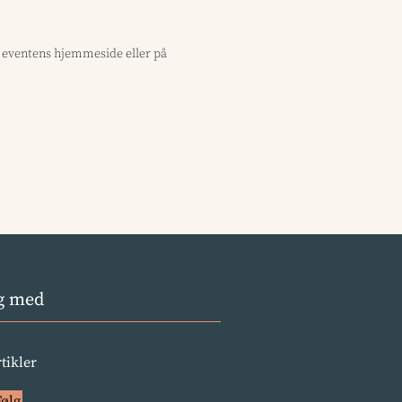
å eventens hjemmeside eller på
g med
rtikler
Følg