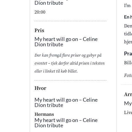
Dion tribute
I’m
20:00
En 
Den
Pris
tid
My heart will go on – Celine
hjer
Dion tribute
Pra
Der kan fremgå flere priser og gebyr på
Bill
eventet – tjek derfor altid prisen i teksten
eller i linket til køb billet.
Fot
Hvor
Ar
My heart will go on – Celine
My 
Dion tribute
Liv
Hermans
My heart will go on – Celine
Dion tribute