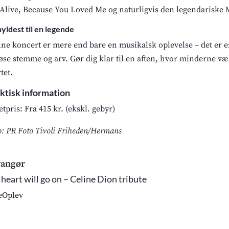
 Alive, Because You Loved Me og naturligvis den legendariske
hyldest til en legende
ne koncert er mere end bare en musikalsk oplevelse – det er en
løse stemme og arv. Gør dig klar til en aften, hvor minderne væ
tet.
ktisk information
etpris: Fra 415 kr. (ekskl. gebyr)
o: PR Foto Tivoli Friheden/Hermans
rangør
heart will go on – Celine Dion tribute
eOplev