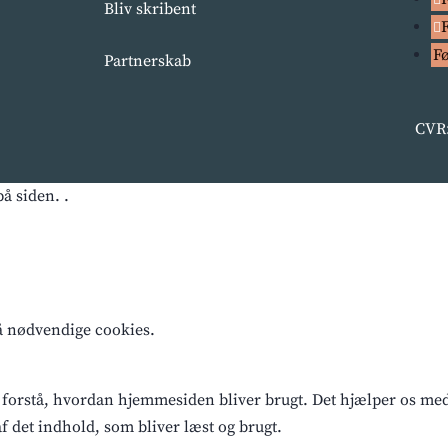
Bliv skribent
F
Partnerskab
CVR:
å siden. .
få nødvendige cookies.
 forstå, hvordan hjemmesiden bliver brugt. Det hjælper os med a
 det indhold, som bliver læst og brugt.