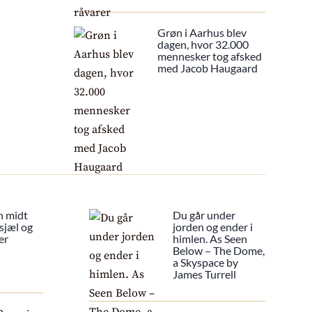
Grøn i Aarhus blev
dagen, hvor 32.000
mennesker tog afsked
med Jacob Haugaard
n midt
Du går under
sjæl og
jorden og ender i
er
himlen. As Seen
Below – The Dome,
a Skyspace by
James Turrell