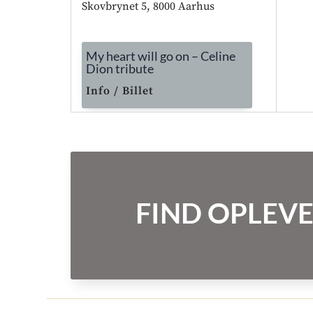
Skovbrynet 5, 8000 Aarhus
My heart will go on – Celine
Dion tribute
Info / Billet
FIND OPLEVE