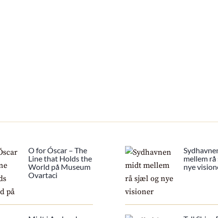
O for Óscar – The
Sydhavne
Line that Holds the
mellem rå 
World på Museum
nye vision
Ovartaci