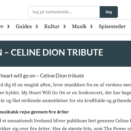
Søg
ev
Guides
Kultur
Musik
Spisesteder
 – CELINE DION TRIBUTE
heart will go on – Celine Dion tribute
d dig til en magisk aften, hvor musikken fra en af verdens mes
ver hyldet. My Heart Will Go On er en festkoncert, der har beg
e år og fået strålende anmeldelser for sin kraftfulde og griben
musikalsk rejse gennem fire årtier
 et sensationelt liveband bliver publikum ført gennem Celine
ækker sig over fire årtier. Hør de største hits, som The Power 