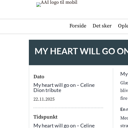
Forside
Det sker
Opl
MY HEART WILL GO ON
My 
Dato
Glæ
My heart will go on – Celine
Dion tribute
bli
fir
22.11.2025
En 
Tidspunkt
Med
My heart will go on – Celine
str