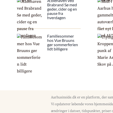
Æblehaven ved
Brabrand Sø med
geder, cider og en
pause fra
hverdagen
Familiesommer
hos Vue Bruuns
gør sommerferien
lidt billigere
Aarhusinside.dk er en platform, der sa
Vi opdaterer løbende vores hjemmeside 
ændringer i datoer, tidspunkter, priser 