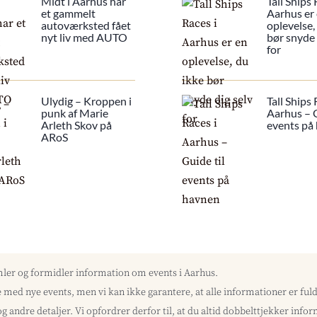
Midt i Aarhus har
Tall Ships 
et gammelt
Aarhus er
autoværksted fået
oplevelse,
nyt liv med AUTO
bør snyde 
for
Ulydig – Kroppen i
Tall Ships 
punk af Marie
Aarhus – G
Arleth Skov på
events på
ARoS
mler og formidler information om events i Aarhus.
med nye events, men vi kan ikke garantere, at alle informationer er f
og andre detaljer. Vi opfordrer derfor til, at du altid dobbelttjekker inf