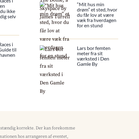
Races i
“Mit hus min
 en
drøm” et sted, hvor
 du ikke
du får lov at være
dig selv
væk fra hverdagen
for en stund
Races i
Lars bor femten
uide til
meter fra sit
 havnen
værksted i Den
Gamle By
uldstændig korrekte. Der kan forekomme
ormationen hos arrangøren af eventet,