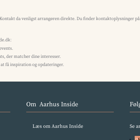
? Kontakt da venligst arrangøren direkte. Du finder kontaktoplysninger p
ide.dk:
 events.
ts, der matcher dine interesser.
at få inspiration og opdateringer.
Om Aarhus Inside
Føl
Læs om Aarhus Inside
Se a