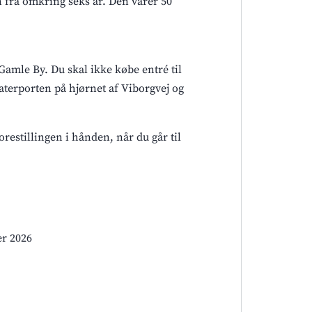
rn fra omkring seks år. Den varer 50
Gamle By. Du skal ikke købe entré til
aterporten på hjørnet af Viborgvej og
forestillingen i hånden, når du går til
er 2026