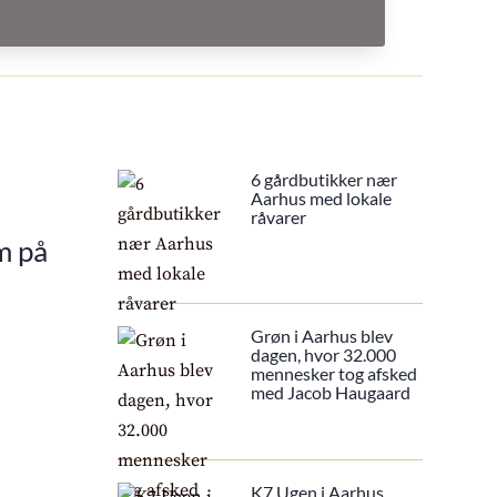
6 gårdbutikker nær
Aarhus med lokale
råvarer
m på
Grøn i Aarhus blev
dagen, hvor 32.000
mennesker tog afsked
med Jacob Haugaard
K7 Ugen i Aarhus