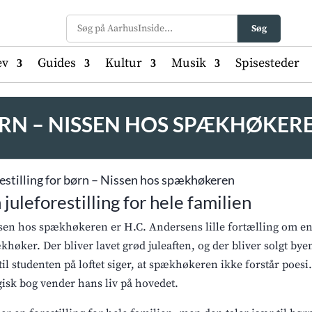
Søg
ev
Guides
Kultur
Musik
Spisesteder
ØRN – NISSEN HOS SPÆKHØKER
estilling for børn – Nissen hos spækhøkeren
 juleforestilling for hele familien
sen hos spækhøkeren er H.C. Andersens lille fortælling om en 
khøker. Der bliver lavet grød juleaften, og der bliver solgt bye
til studenten på loftet siger, at spækhøkeren ikke forstår poes
isk bog vender hans liv på hovedet.