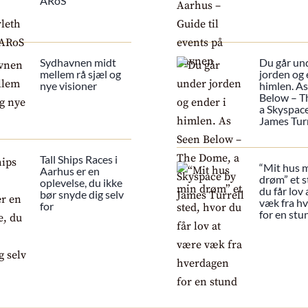
ARoS
Sydhavnen midt
Du går un
mellem rå sjæl og
jorden og 
nye visioner
himlen. A
Below – T
a Skyspac
James Turr
Tall Ships Races i
“Mit hus 
Aarhus er en
drøm” et s
oplevelse, du ikke
du får lov
bør snyde dig selv
væk fra h
for
for en stu