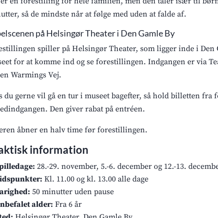
 er en forestilling for hele familien, men den taler især til bø
utter, så de mindste når at følge med uden at falde af.
elscenen på Helsingør Theater i Den Gamle By
estillingen spiller på Helsingør Theater, som ligger inde i Den 
eet for at komme ind og se forestillingen. Indgangen er via Te
en Warmings Vej.
s du gerne vil gå en tur i museet bagefter, så hold billetten fra 
edindgangen. Den giver rabat på entréen.
eren åbner en halv time før forestillingen.
aktisk information
pilledage:
28.-29. november, 5.-6. december og 12.-13. decemb
idspunkter:
Kl. 11.00 og kl. 13.00 alle dage
arighed:
50 minutter uden pause
nbefalet alder:
Fra 6 år
ted:
Helsingør Theater, Den Gamle By