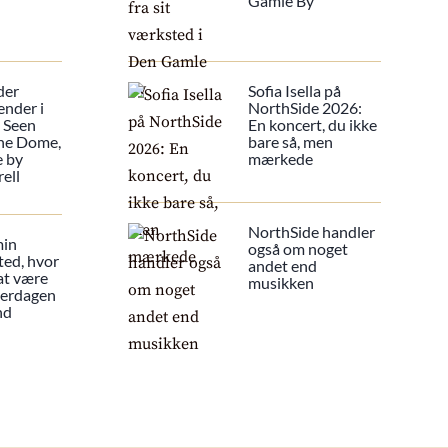
Gamle By
der
Sofia Isella på
ender i
NorthSide 2026:
s Seen
En koncert, du ikke
he Dome,
bare så, men
e by
mærkede
ell
NorthSide handler
min
også om noget
ted, hvor
andet end
 at være
musikken
verdagen
nd