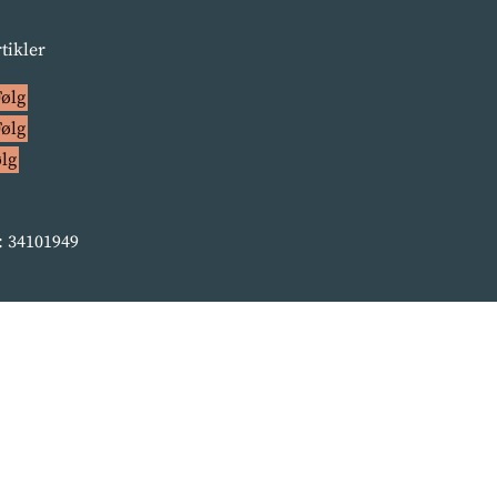
rtikler
Følg
Følg
ølg
 34101949