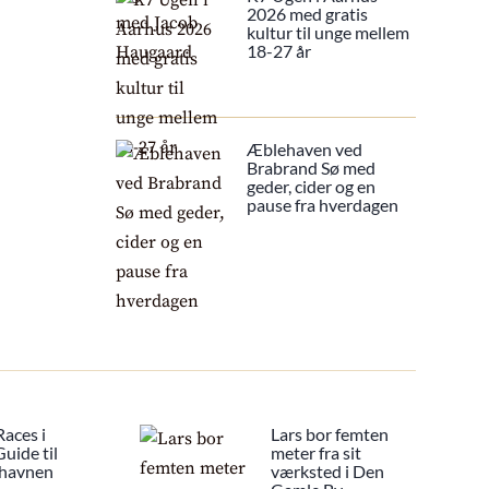
2026 med gratis
kultur til unge mellem
18-27 år
Æblehaven ved
Brabrand Sø med
geder, cider og en
pause fra hverdagen
Races i
Lars bor femten
uide til
meter fra sit
 havnen
værksted i Den