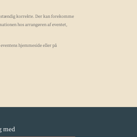
uldstændig korrekte. Der kan forekomme
ormationen hos arrangøren af eventet,
å eventens hjemmeside eller på
g med