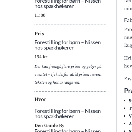
Forestilling for børn – Nissen
Det
hos spækhøkeren
min
11:00
Fab
For
Pris
mus
Forestilling for børn – Nissen
Eug
hos spækhøkeren
194 kr.
Hvi
hov
Der kan fremgå flere priser og gebyr på
eventet – tjek derfor altid prisen i event
Foy
teksten og hos arrangøren.
Pr
Hvor
S
T
Forestilling for børn – Nissen
hos spækhøkeren
V
A
Den Gamle By
Forestilling for børn – Nissen
S