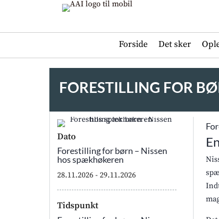
Forside
Det sker
Opl
FORESTILLING FOR B
For
Dato
En
Forestilling for børn – Nissen
hos spækhøkeren
Nis
spæ
28.11.2026
- 29.11.2026
Ind
mag
Tidspunkt