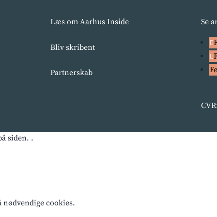
Læs om Aarhus Inside
Se a
Bliv skribent
F
Partnerskab
CVR:
å siden. .
få nødvendige cookies.