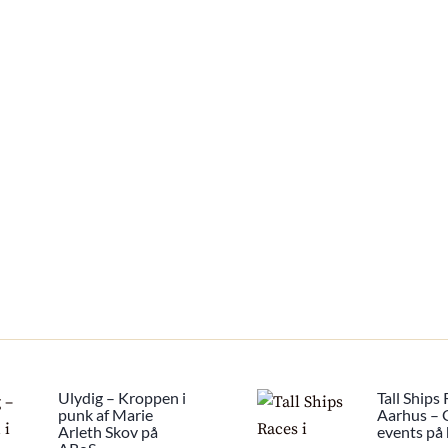
Ulydig – Kroppen i
Tall Ships 
punk af Marie
Aarhus – G
Arleth Skov på
events på