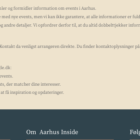
mler og formidler information om events i Aarhus.
med nye events, men vi kan ikke garantere, at alle informationer er f
og andre detaljer. Vi opfordrer derfor til, at du altid dobbelttjekker inf
? Kontakt da venligst arrangøren direkte. Du finder kontaktoplysninger p
ide.dk:
 events.
ts, der matcher dine interesser.
at få inspiration og opdateringer.
Om Aarhus Inside
Føl