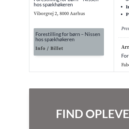
hos spækhøkeren
I
Viborgvej 2, 8000 Aarhus
P
Pre
Forestilling for børn – Nissen
hos spækhøkeren
Ar
Info / Billet
For
Fab
FIND OPLEVE