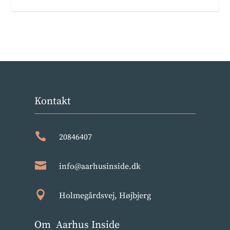
Kontakt

20846407

info@aarhusinside.dk

Holmegårdsvej, Højbjerg
Om Aarhus Inside