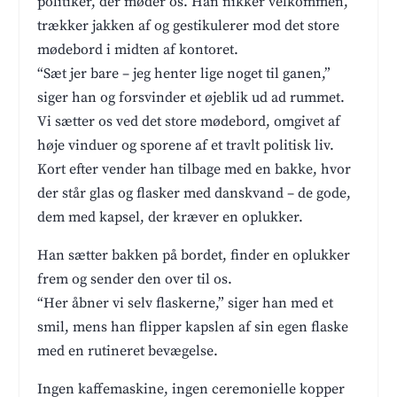
politiker, der møder os. Han nikker velkommen,
trækker jakken af og gestikulerer mod det store
mødebord i midten af kontoret.
“Sæt jer bare – jeg henter lige noget til ganen,”
siger han og forsvinder et øjeblik ud ad rummet.
Vi sætter os ved det store mødebord, omgivet af
høje vinduer og sporene af et travlt politisk liv.
Kort efter vender han tilbage med en bakke, hvor
der står glas og flasker med danskvand – de gode,
dem med kapsel, der kræver en oplukker.
Han sætter bakken på bordet, finder en oplukker
frem og sender den over til os.
“Her åbner vi selv flaskerne,” siger han med et
smil, mens han flipper kapslen af sin egen flaske
med en rutineret bevægelse.
Ingen kaffemaskine, ingen ceremonielle kopper