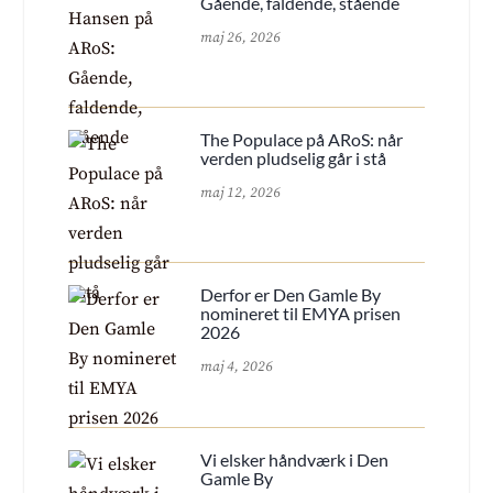
Gående, faldende, stående
maj 26, 2026
The Populace på ARoS: når
verden pludselig går i stå
maj 12, 2026
Derfor er Den Gamle By
nomineret til EMYA prisen
2026
maj 4, 2026
Vi elsker håndværk i Den
Gamle By