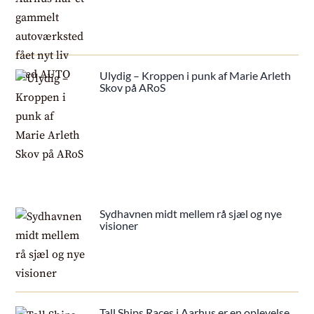
Ulydig – Kroppen i punk af Marie Arleth
Skov på ARoS
Sydhavnen midt mellem rå sjæl og nye
visioner
Tall Ships Races i Aarhus er en oplevelse,