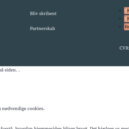
Bliv skribent
F
Partnerskab
CVR:
å siden. .
få nødvendige cookies.
 forstå, hvordan hjemmesiden bliver brugt. Det hjælper os med a