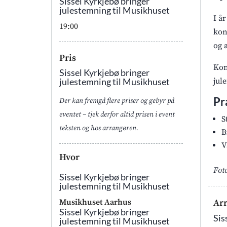
Sissel Kyrkjebø bringer
julestemning til Musikhuset
I å
19:00
kon
og 
Pris
Kon
Sissel Kyrkjebø bringer
julestemning til Musikhuset
jul
Pr
Der kan fremgå flere priser og gebyr på
eventet – tjek derfor altid prisen i event
S
teksten og hos arrangøren.
B
V
Hvor
Fot
Sissel Kyrkjebø bringer
julestemning til Musikhuset
Ar
Musikhuset Aarhus
Sissel Kyrkjebø bringer
Sis
julestemning til Musikhuset