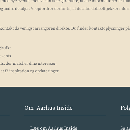
med nye events, men vi kan ikke garantere, at alle informationer er f
og andre detaljer. Vi opfordrer derfor til, at du altid dobbelttjekker inf
? Kontakt da venligst arrangøren direkte. Du finder kontaktoplysninger p
ide.dk:
 events.
ts, der matcher dine interesser.
at få inspiration og opdateringer.
Om Aarhus Inside
Føl
Læs om Aarhus Inside
Se a