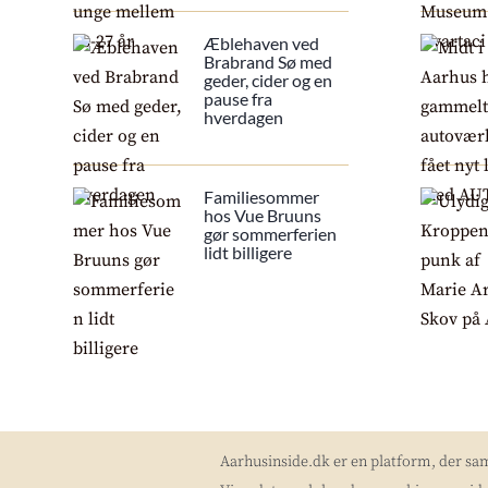
Æblehaven ved
Brabrand Sø med
geder, cider og en
pause fra
hverdagen
Familiesommer
hos Vue Bruuns
gør sommerferien
lidt billigere
Aarhusinside.dk er en platform, der sa