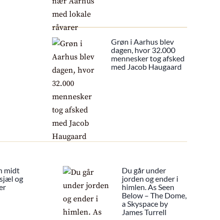
Grøn i Aarhus blev
dagen, hvor 32.000
mennesker tog afsked
med Jacob Haugaard
n midt
Du går under
sjæl og
jorden og ender i
er
himlen. As Seen
Below – The Dome,
a Skyspace by
James Turrell