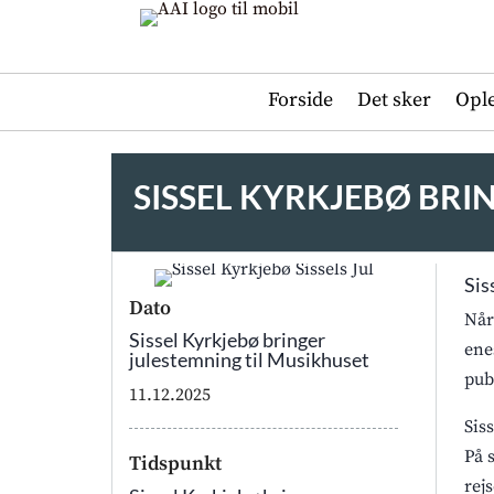
Forside
Det sker
Opl
SISSEL KYRKJEBØ BRI
Sis
Dato
Når
Sissel Kyrkjebø bringer
ene
julestemning til Musikhuset
pub
11.12.2025
Sis
På 
Tidspunkt
rej