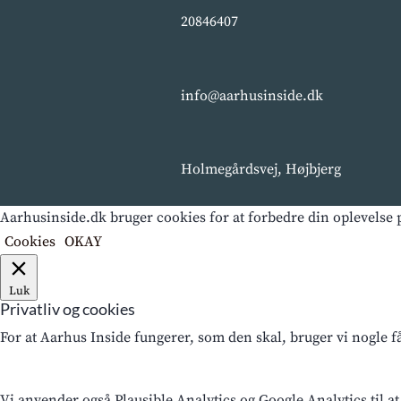
20846407
info@aarhusinside.dk
Holmegårdsvej, Højbjerg
Aarhusinside.dk bruger cookies for at forbedre din oplevelse p
Cookies
OKAY
Luk
Privatliv og cookies
For at Aarhus Inside fungerer, som den skal, bruger vi nogle 
Vi anvender også Plausible Analytics og Google Analytics til at