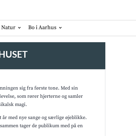
Natur
Bo i Aarhus
KHUSET
mningen sig fra første tone. Med sin
evelse, som rører hjerterne og samler
sikalsk magi.
t år med nye sange og særlige øjeblikke.
 og sammen tager de publikum med på en