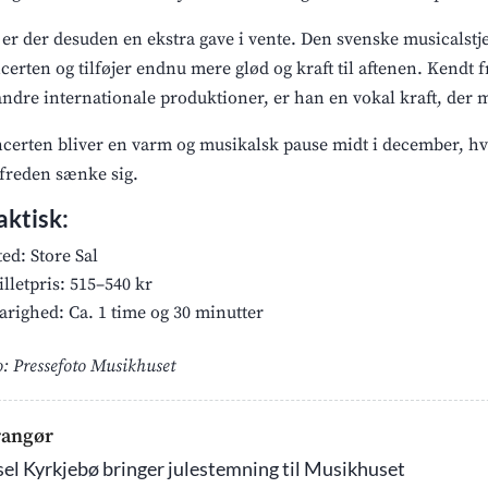
r er der desuden en ekstra gave i vente. Den svenske musicals
certen og tilføjer endnu mere glød og kraft til aftenen. Kendt 
andre internationale produktioner, er han en vokal kraft, der 
certen bliver en varm og musikalsk pause midt i december, hvo
efreden sænke sig.
aktisk:
ted: Store Sal
illetpris: 515–540 kr
arighed: Ca. 1 time og 30 minutter
o: Pressefoto Musikhuset
rangør
sel Kyrkjebø bringer julestemning til Musikhuset