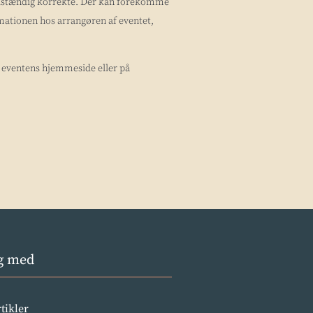
uldstændig korrekte. Der kan forekomme
ormationen hos arrangøren af eventet,
å eventens hjemmeside eller på
g med
rtikler