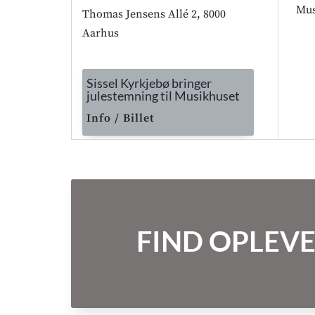
Mus
Thomas Jensens Allé 2, 8000
Aarhus
Sissel Kyrkjebø bringer
julestemning til Musikhuset
Info / Billet
FIND OPLEVE