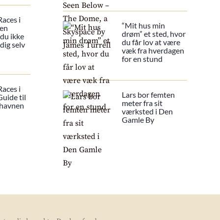
Races i
“Mit hus min
 en
drøm” et sted, hvor
 du ikke
du får lov at være
dig selv
væk fra hverdagen
for en stund
Races i
Lars bor femten
uide til
meter fra sit
 havnen
værksted i Den
Gamle By