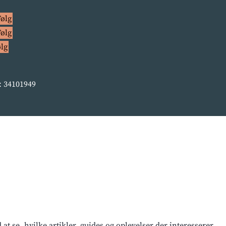
Følg
Følg
ølg
 34101949
t se, hvilke artikler, guides og oplevelser der interesserer