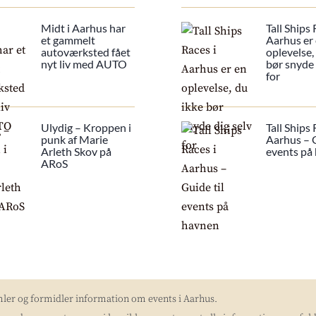
Midt i Aarhus har
Tall Ships 
et gammelt
Aarhus er
autoværksted fået
oplevelse,
nyt liv med AUTO
bør snyde 
for
Ulydig – Kroppen i
Tall Ships 
punk af Marie
Aarhus – G
Arleth Skov på
events på
ARoS
mler og formidler information om events i Aarhus.