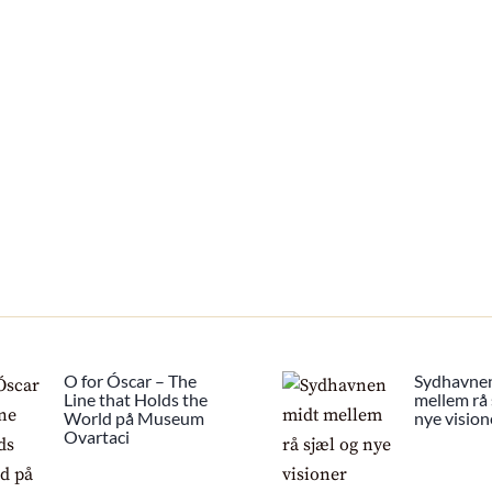
O for Óscar – The
Sydhavne
Line that Holds the
mellem rå 
World på Museum
nye vision
Ovartaci