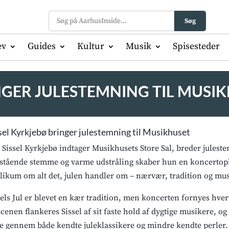
Søg
ev
Guides
Kultur
Musik
Spisesteder
NGER JULESTEMNING TIL MUSI
sel Kyrkjebø bringer julestemning til Musikhuset
 Sissel Kyrkjebø indtager Musikhusets Store Sal, breder juleste
stående stemme og varme udstråling skaber hun en koncertopl
likum om alt det, julen handler om – nærvær, tradition og mu
sels Jul er blevet en kær tradition, men koncerten fornyes hver
scenen flankeres Sissel af sit faste hold af dygtige musikere,
se gennem både kendte juleklassikere og mindre kendte perler.