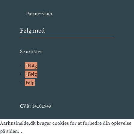
Partnerskab
Følg med
Se artikler
Følg
Følg
Følg
CVR: 34101949
Aarhusinside.dk bruger cookies for at forbedre din oplevelse
på siden. .