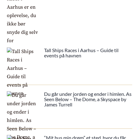
Tall Ships Races i Aarhus – Guide til
events på havnen
Du går under jorden og ender i himlen. As
Seen Below – The Dome, a Skyspace by
James Turrell
“Mit hus min drøm” et sted, hvor du får