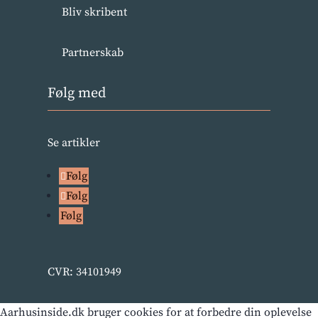
Bliv skribent
Partnerskab
Følg med
Se artikler
Følg
Følg
Følg
CVR: 34101949
Aarhusinside.dk bruger cookies for at forbedre din oplevelse