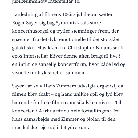
jubilæumsshow Interstellar 10.
I anledning af filmens 10-års jubilæum sætter
Roger Sayer sig bag Symfonisk sals store
koncerthusorgel og tryller stemninger frem, der
spænder fra det dybt emotionelle til det storslået
galaktiske. Musikken fra Christopher Nolans sci-fi-
epos Interstellar bliver denne aften bragt til live i
en intim og sanselig koncertform, hvor både lyd og
visuelle indtryk smelter sammen.
Sayer var selv Hans Zimmers udvalgte organist, da
filmen blev skabt – og hans unikke spil og lyd blev
bærende for hele filmens musikalske univers. Til
koncerten i Aarhus får du hele fortællingen: Fra
hans samarbejde med Zimmer og Nolan til den
musikalske rejse ud i det ydre rum.