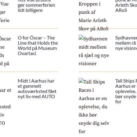
gør sommerferien
Arleth Sk
lidt billigere
ARoS
O for Óscar – The
Sydhavne
Line that Holds the
mellem rå 
World på Museum
nye vision
Ovartaci
Midt i Aarhus har
Tall Ships 
et gammelt
Aarhus er
autoværksted fået
oplevelse,
nyt liv med AUTO
bør snyde 
for