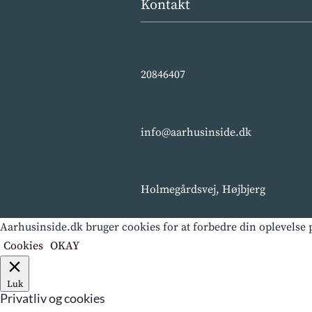
Kontakt
20846407
info@aarhusinside.dk
Holmegårdsvej, Højbjerg
Aarhusinside.dk bruger cookies for at forbedre din oplevelse p
Cookies
OKAY
Luk
Privatliv og cookies