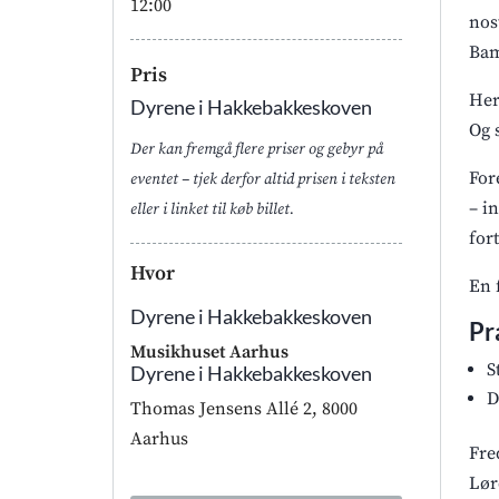
12:00
nos
Bam
Pris
Her
Dyrene i Hakkebakkeskoven
Og 
Der kan fremgå flere priser og gebyr på
For
eventet – tjek derfor altid prisen i teksten
– i
eller i linket til køb billet.
for
Hvor
En 
Dyrene i Hakkebakkeskoven
Pr
Musikhuset Aarhus
S
Dyrene i Hakkebakkeskoven
D
Thomas Jensens Allé 2, 8000
Aarhus
Fre
Lør