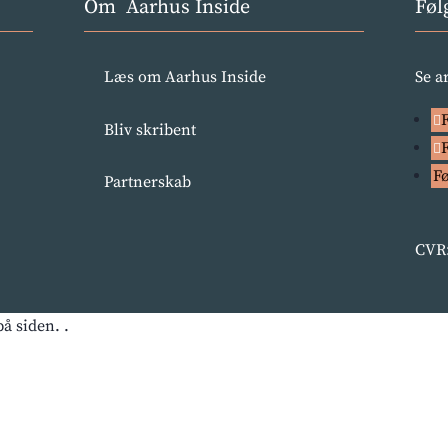
Om Aarhus Inside
Føl
Læs om Aarhus Inside
Se a
Bliv skribent
F
Partnerskab
CVR:
å siden. .