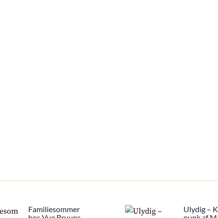
Familiesommer
Ulydig – 
hos Vue Bruuns
punk af M