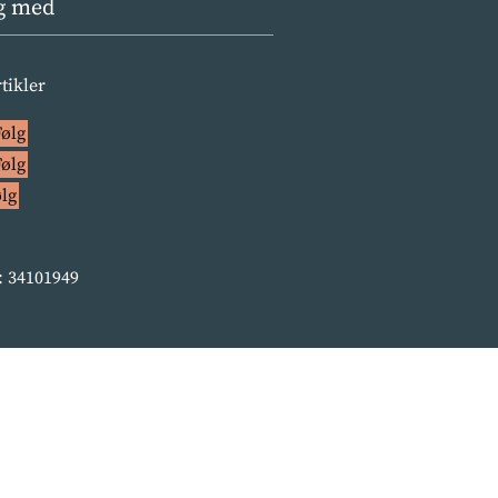
g med
rtikler
Følg
Følg
ølg
 34101949