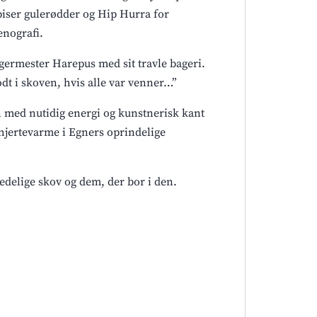
iser gulerødder og Hip Hurra for
enografi.
ermester Harepus med sit travle bageri.
t i skoven, hvis alle var venner…”
en med nutidig energi og kunstnerisk kant
g hjertevarme i Egners oprindelige
redelige skov og dem, der bor i den.