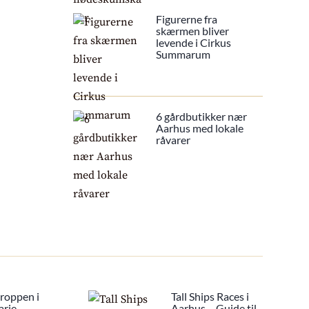
Figurerne fra
skærmen bliver
levende i Cirkus
Summarum
6 gårdbutikker nær
Aarhus med lokale
råvarer
Kroppen i
Tall Ships Races i
arie
Aarhus – Guide til