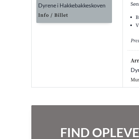
Søn
Dyrene i Hakkebakkeskoven
Info / Billet
B
V
Pre
Ar
Dyr
Mus
FIND OPLEVE