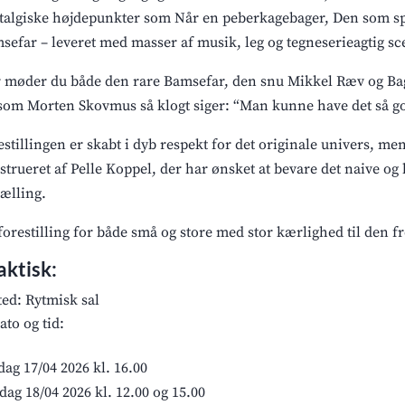
talgiske højdepunkter som Når en peberkagebager, Den som sp
sefar – leveret med masser af musik, leg og tegneserieagtig sc
 møder du både den rare Bamsefar, den snu Mikkel Ræv og Bag
som Morten Skovmus så klogt siger: “Man kunne have det så god
estillingen er skabt i dyb respekt for det originale univers, m
nstrueret af Pelle Koppel, der har ønsket at bevare det naive o
tælling.
forestilling for både små og store med stor kærlighed til den f
aktisk:
ted: Rytmisk sal
ato og tid:
dag 17/04 2026 kl. 16.00
dag 18/04 2026 kl. 12.00 og 15.00