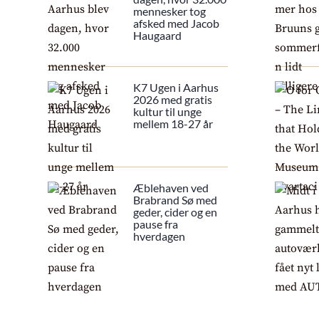
mennesker tog
afsked med Jacob
Haugaard
K7 Ugen i Aarhus
2026 med gratis
kultur til unge
mellem 18-27 år
Æblehaven ved
Brabrand Sø med
geder, cider og en
pause fra
hverdagen