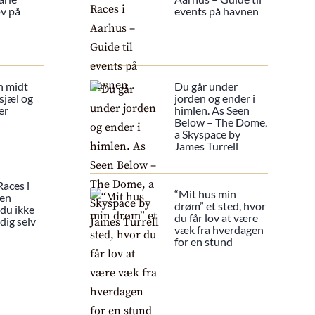
ov på
events på havnen
n midt
Du går under
sjæl og
jorden og ender i
er
himlen. As Seen
Below – The Dome,
a Skyspace by
James Turrell
Races i
“Mit hus min
 en
drøm” et sted, hvor
 du ikke
du får lov at være
dig selv
væk fra hverdagen
for en stund