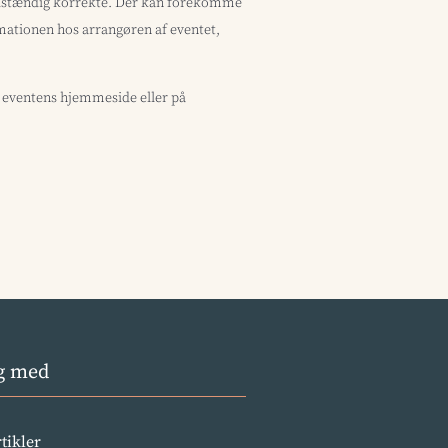
uldstændig korrekte. Der kan forekomme
ormationen hos arrangøren af eventet,
å eventens hjemmeside eller på
g med
rtikler