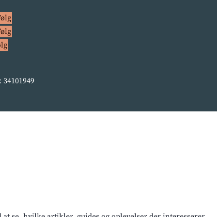
Følg
Følg
ølg
 34101949
t se, hvilke artikler, guides og oplevelser der interesserer