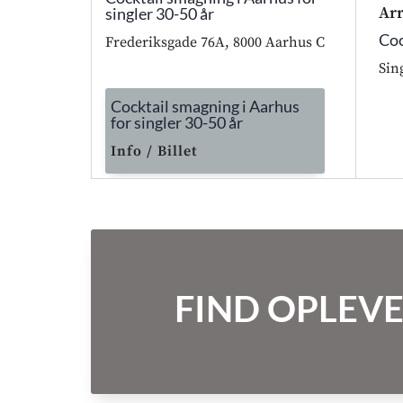
Ar
singler 30-50 år
Coc
Frederiksgade 76A, 8000 Aarhus C
Sin
Cocktail smagning i Aarhus
for singler 30-50 år
Info / Billet
FIND OPLEVE