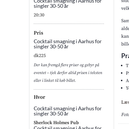
Cocktail smagning i Aarhus for
sid
singler 30-50 år
vel
20:30
Sam
ald
Pris
kan
Cocktail smagning i Aarhus for
bil
singler 30-50 år
Pr
dk225
Der kan fremgå flere priser og gebyr på
T
eventet – tjek derfor altid prisen i teksten
P
A
eller i linket til køb billet.
Y
Hvor
Læs
Cocktail smagning i Aarhus for
singler 30-50 år
Foto
Sherlock Holmes Pub
Cocktail smagning i Aarhus for