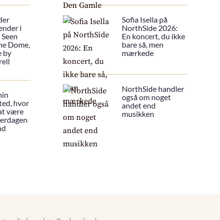
der
Sofia Isella på
ender i
NorthSide 2026:
s Seen
En koncert, du ikke
he Dome,
bare så, men
e by
mærkede
ell
NorthSide handler
min
også om noget
ted, hvor
andet end
 at være
musikken
verdagen
nd