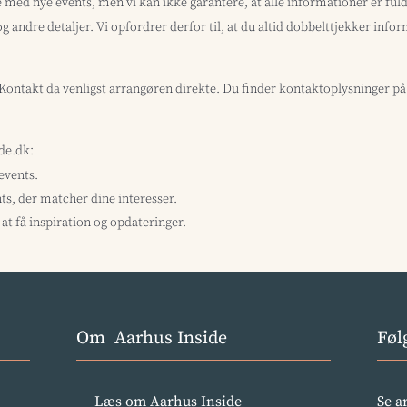
med nye events, men vi kan ikke garantere, at alle informationer er f
og andre detaljer. Vi opfordrer derfor til, at du altid dobbelttjekker inf
? Kontakt da venligst arrangøren direkte. Du finder kontaktoplysninger p
ide.dk:
 events.
ts, der matcher dine interesser.
at få inspiration og opdateringer.
Om Aarhus Inside
Føl
Læs om Aarhus Inside
Se a