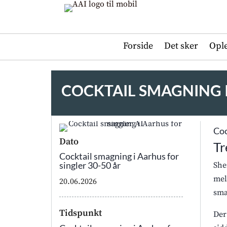
Forside
Det sker
Opl
COCKTAIL SMAGNING I
Coc
Dato
Tr
Cocktail smagning i Aarhus for
singler 30-50 år
She
mel
20.06.2026
sma
Tidspunkt
Der