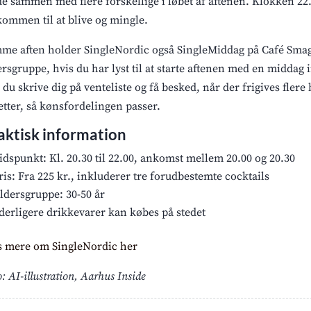
de sammen med flere forskellige i løbet af aftenen. Klokken 22
kommen til at blive og mingle.
me aften holder SingleNordic også SingleMiddag på Café Smagl
ersgruppe, hvis du har lyst til at starte aftenen med en middag
 du skrive dig på venteliste og få besked, når der frigives flere 
letter, så kønsfordelingen passer.
aktisk information
idspunkt: Kl. 20.30 til 22.00, ankomst mellem 20.00 og 20.30
ris: Fra 225 kr., inkluderer tre forudbestemte cocktails
ldersgruppe: 30-50 år
derligere drikkevarer kan købes på stedet
 mere om SingleNordic her
: AI-illustration, Aarhus Inside