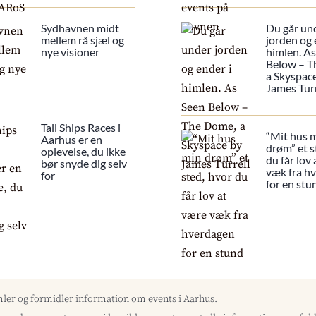
Sydhavnen midt
Du går un
mellem rå sjæl og
jorden og 
nye visioner
himlen. A
Below – T
a Skyspac
James Turr
Tall Ships Races i
“Mit hus 
Aarhus er en
drøm” et s
oplevelse, du ikke
du får lov
bør snyde dig selv
væk fra h
for
for en stu
mler og formidler information om events i Aarhus.