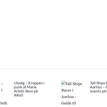
Ulydig – Kroppen i
Tall Ships 
punk af Marie
Aarhus – G
Arleth Skov på
events på
ARoS