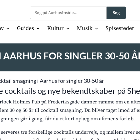
Søg
ev
Guides
Kultur
Musik
Spisesteder
 AARHUS FOR SINGLER 30-50 Å
ktail smagning i Aarhus for singler 30-50 år
e cocktails og nye bekendtskaber på Sh
rlock Holmes Pub på Frederiksgade danner ramme om en aften
lem 30 og 50 år til cocktail smagning. Du bliver taget imod af e
gningen går i gang, får du et kort oplæg om aftenens forløb.
 serveres tre forskellige cocktails undervejs, og mellem hver s