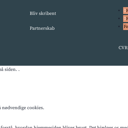
Bliv skribent
F
Partnerskab
CVR:
å siden. .
få nødvendige cookies.
 forstå, hvordan hjemmesiden bliver brugt. Det hjælper os med a