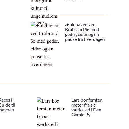
Æblehaven ved
Brabrand Sø med
geder, cider og en
pause fra hverdagen
Races i
Lars bor femten
uide til
meter fra sit
 havnen
værksted i Den
Gamle By