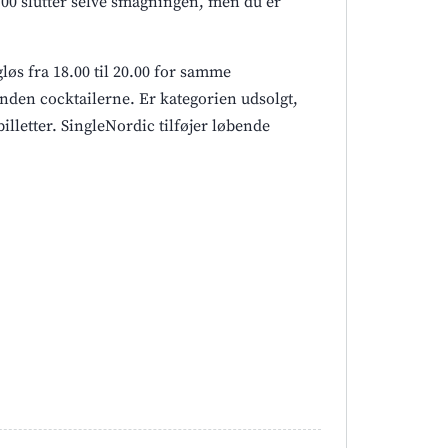
.00 slutter selve smagningen, men du er
øs fra 18.00 til 20.00 for samme
 inden cocktailerne. Er kategorien udsolgt,
billetter. SingleNordic tilføjer løbende