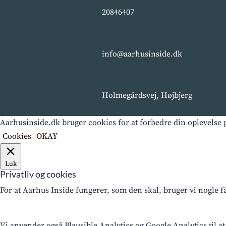
20846407
info@aarhusinside.dk
Holmegårdsvej, Højbjerg
Aarhusinside.dk bruger cookies for at forbedre din oplevelse p
Cookies
OKAY
Luk
Privatliv og cookies
For at Aarhus Inside fungerer, som den skal, bruger vi nogle 
Vi anvender også Plausible Analytics og Google Analytics til at