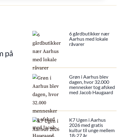
6 gårdbutikker nær
Aarhus med lokale
råvarer
m på
Grøn i Aarhus blev
dagen, hvor 32.000
mennesker tog afsked
med Jacob Haugaard
K7 Ugen i Aarhus
2026 med gratis
kultur til unge mellem
18-27 år