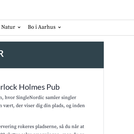
Natur
Bo i Aarhus
R
erlock Holmes Pub
, hvor SingleNordic samler singler
n vært, der viser dig din plads, og inden
ervering rokeres pladserne, så du når at