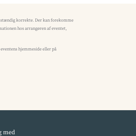
uldstændig korrekte. Der kan forekomme
ormationen hos arrangøren af eventet,
å eventens hjemmeside eller på
g med