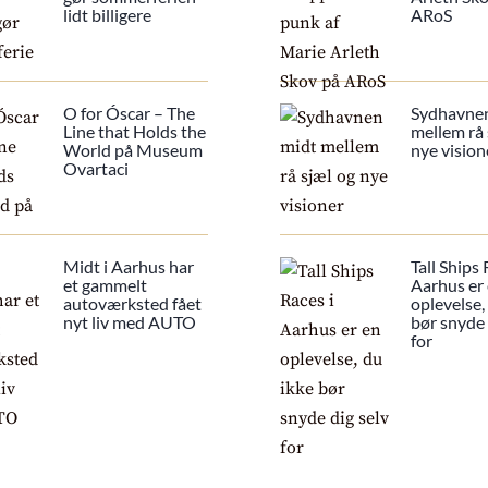
lidt billigere
ARoS
O for Óscar – The
Sydhavne
Line that Holds the
mellem rå 
World på Museum
nye vision
Ovartaci
Midt i Aarhus har
Tall Ships 
et gammelt
Aarhus er
autoværksted fået
oplevelse,
nyt liv med AUTO
bør snyde 
for