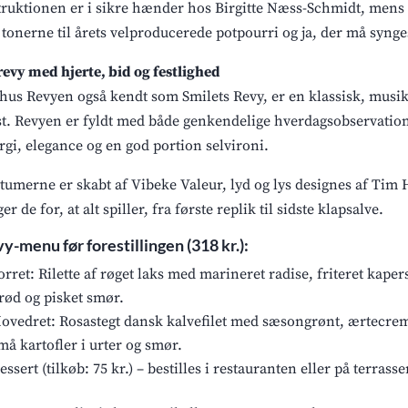
truktionen er i sikre hænder hos Birgitte Næss-Schmidt, mens 
 tonerne til årets velproducerede potpourri og ja, der må syng
revy med hjerte, bid og festlighed
hus Revyen også kendt som Smilets Revy, er en klassisk, musik
st. Revyen er fyldt med både genkendelige hverdagsobservatione
rgi, elegance og en god portion selvironi.
tumerne er skabt af Vibeke Valeur, lyd og lys designes af Ti
er de for, at alt spiller, fra første replik til sidste klapsalve.
y-menu før forestillingen (318 kr.):
orret: Rilette af røget laks med marineret radise, friteret kape
rød og pisket smør.
ovedret: Rosastegt dansk kalvefilet med sæsongrønt, ærtecrem
må kartofler i urter og smør.
essert (tilkøb: 75 kr.) – bestilles i restauranten eller på terra