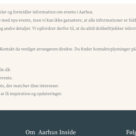
mler og formidler information om events i Aarhus.
med nye events, men vi kan ikke garantere, at alle informationer er f
og andre detaljer. Vi opfordrer derfor til, at du altid dobbelttjekker inf
? Kontakt da venligst arrangøren direkte. Du finder kontaktoplysninger p
ide.dk:
 events.
ts, der matcher dine interesser.
at få inspiration og opdateringer.
Om Aarhus Inside
Føl