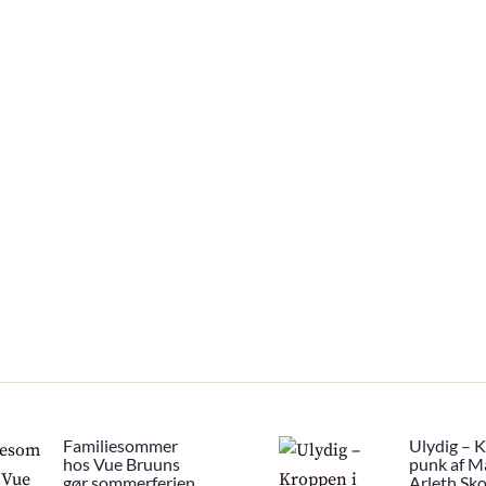
Familiesommer
Ulydig – 
hos Vue Bruuns
punk af M
gør sommerferien
Arleth Sk