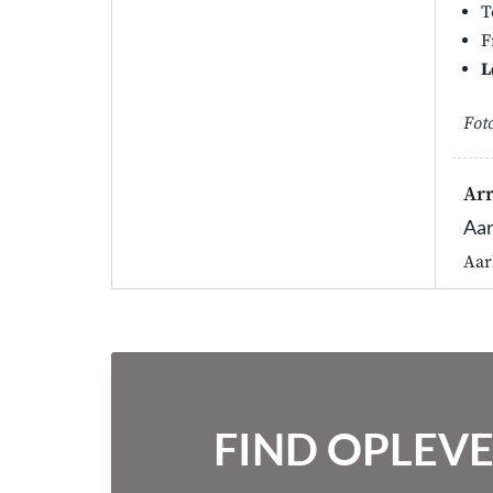
T
F
L
Fot
Ar
Aar
Aar
FIND OPLEVE