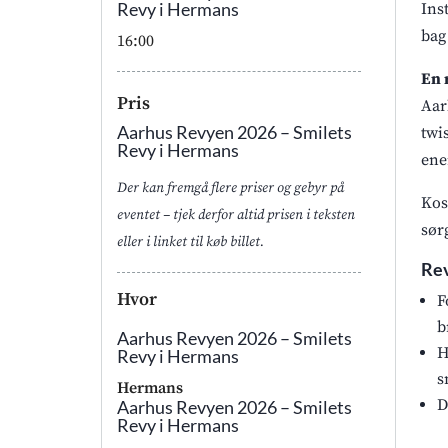
Revy i Hermans
Ins
bag
16:00
En 
Pris
Aar
Aarhus Revyen 2026 – Smilets
twi
Revy i Hermans
ene
Der kan fremgå flere priser og gebyr på
Kos
eventet – tjek derfor altid prisen i teksten
sørg
eller i linket til køb billet.
Rev
Hvor
F
b
Aarhus Revyen 2026 – Smilets
H
Revy i Hermans
s
Hermans
D
Aarhus Revyen 2026 – Smilets
Revy i Hermans