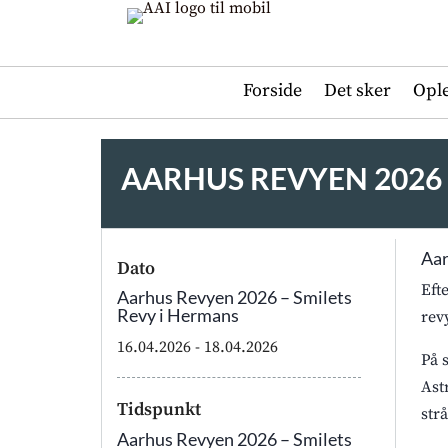
Forside
Det sker
Opl
AARHUS REVYEN 2026 
Aar
Dato
Eft
Aarhus Revyen 2026 – Smilets
Revy i Hermans
rev
16.04.2026
- 18.04.2026
På 
Ast
Tidspunkt
strå
Aarhus Revyen 2026 – Smilets