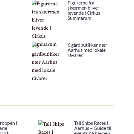
Figurerne fra
skærmen bliver
levende i Cirkus
Summarum
6 gårdbutikker nær
Aarhus med lokale
råvarer
Kroppen i
Tall Ships Races i
arie
Aarhus – Guide til
ov på
events på havnen