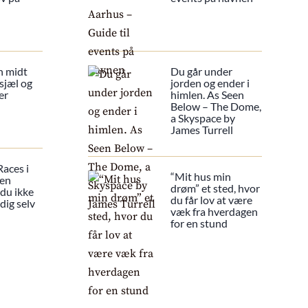
n midt
Du går under
sjæl og
jorden og ender i
er
himlen. As Seen
Below – The Dome,
a Skyspace by
James Turrell
Races i
“Mit hus min
 en
drøm” et sted, hvor
 du ikke
du får lov at være
dig selv
væk fra hverdagen
for en stund