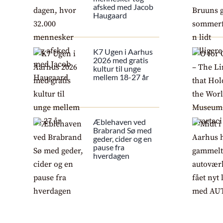
afsked med Jacob
Haugaard
K7 Ugen i Aarhus
2026 med gratis
kultur til unge
mellem 18-27 år
Æblehaven ved
Brabrand Sø med
geder, cider og en
pause fra
hverdagen