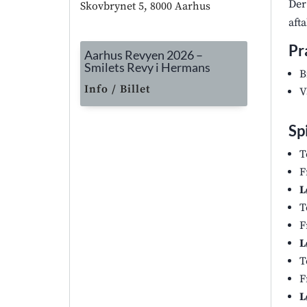
Der
Skovbrynet 5, 8000 Aarhus
aft
Pr
Aarhus Revyen 2026 –
Smilets Revy i Hermans
B
Info / Billet
V
Sp
T
F
L
T
F
L
T
F
L