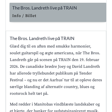
The Bros. Landreth live på TRAIN
Info / Billet
The Bros. Landreth live på TRAIN
Glæd dig til en aften med smukke harmonier,
soulet guitarspil og ægte americana, når The Bros.
Landreth går på scenen på TRAIN den 19. februar
2026. De canadiske brødre Joey og David Landreth
har allerede tryllebundet publikum på Tønder
Festival – og nu er det Aarhus’ tur til at opleve deres
særlige blanding af alternativ country, blues og
rootsrock helt tæt på.
Med rødder i Manitobas vindblæste landskaber og
et hjerte, der banker for sydstatsinspireret musik,