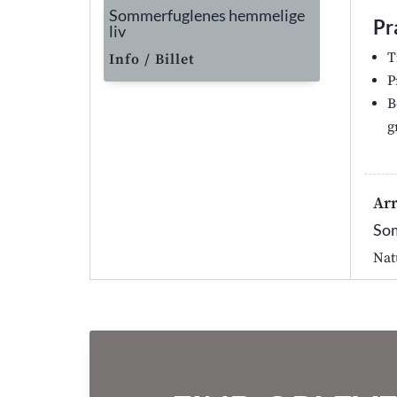
Sommerfuglenes hemmelige
Pr
liv
T
Info / Billet
P
B
g
Ar
Som
Nat