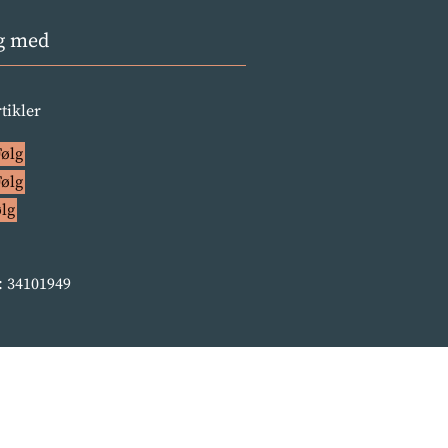
g med
rtikler
Følg
Følg
ølg
 34101949