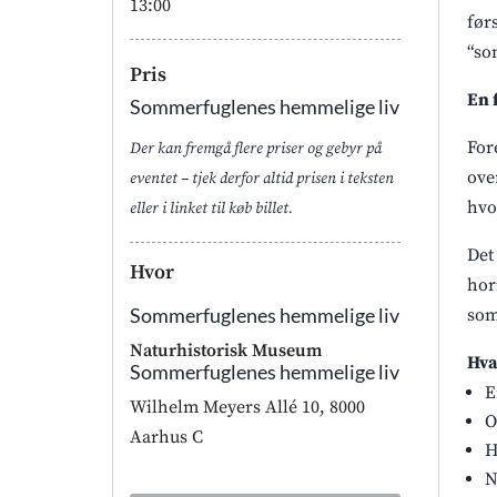
13:00
før
“so
Pris
En 
Sommerfuglenes hemmelige liv
For
Der kan fremgå flere priser og gebyr på
ove
eventet – tjek derfor altid prisen i teksten
hvo
eller i linket til køb billet.
Det
Hvor
hor
Sommerfuglenes hemmelige liv
som
Naturhistorisk Museum
Hva
Sommerfuglenes hemmelige liv
E
Wilhelm Meyers Allé 10, 8000
O
Aarhus C
H
N