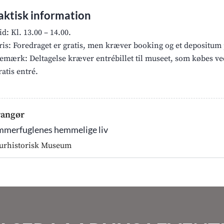
aktisk information
id: Kl. 13.00 – 14.00.
ris: Foredraget er gratis, men kræver booking og et depositum p
emærk: Deltagelse kræver entrébillet til museet, som købes v
ratis entré.
rangør
merfuglenes hemmelige liv
urhistorisk Museum