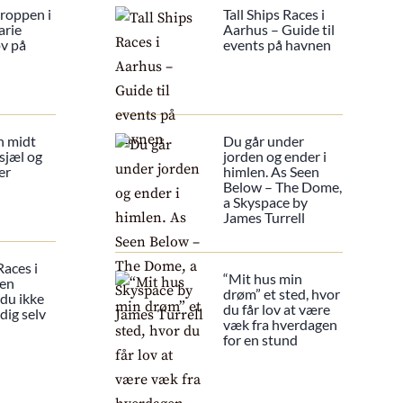
Kroppen i
Tall Ships Races i
arie
Aarhus – Guide til
ov på
events på havnen
n midt
Du går under
sjæl og
jorden og ender i
er
himlen. As Seen
Below – The Dome,
a Skyspace by
James Turrell
Races i
“Mit hus min
 en
drøm” et sted, hvor
 du ikke
du får lov at være
dig selv
væk fra hverdagen
for en stund