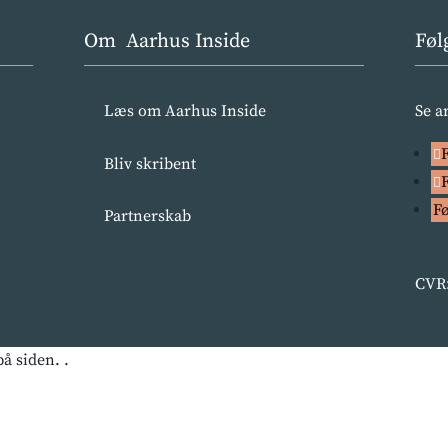
Om Aarhus Inside
Føl
Læs om Aarhus Inside
Se a
Bliv skribent
F
Partnerskab
CVR:
å siden. .