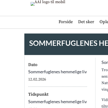
Forside
Det sker
Opl
SOMMERFUGLENES HE
Som
Dato
Tro
Sommerfuglenes hemmelige liv
sen
12.02.2026
Nat
vin
Tidspunkt
Vid
Sommerfuglenes hemmelige liv
til