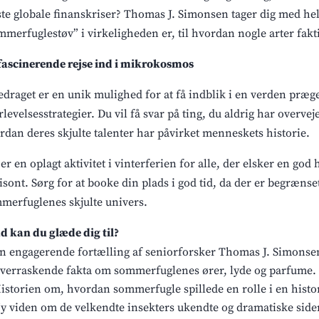
ste globale finanskriser? Thomas J. Simonsen tager dig med helt
mmerfuglestøv” i virkeligheden er, til hvordan nogle arter faktis
fascinerende rejse ind i mikrokosmos
edraget er en unik mulighed for at få indblik i en verden præg
rlevelsesstrategier. Du vil få svar på ting, du aldrig har over
rdan deres skjulte talenter har påvirket menneskets historie.
 er en oplagt aktivitet i vinterferien for alle, der elsker en god 
isont. Sørg for at booke din plads i god tid, da der er begrænset
merfuglenes skjulte univers.
d kan du glæde dig til?
n engagerende fortælling af seniorforsker Thomas J. Simonse
verraskende fakta om sommerfuglenes ører, lyde og parfume.
istorien om, hvordan sommerfugle spillede en rolle i en histor
y viden om de velkendte insekters ukendte og dramatiske side