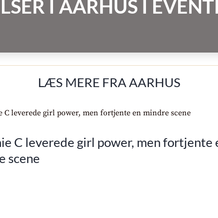
LSER I AARHUS I EVE
LÆS MERE FRA AARHUS
e C leverede girl power, men fortjente 
e scene