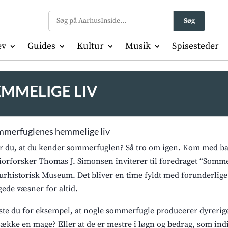
Søg
ev
Guides
Kultur
Musik
Spisesteder
MMELIGE LIV
merfuglenes hemmelige liv
r du, at du kender sommerfuglen? Så tro om igen. Kom med ba
iorforsker Thomas J. Simonsen inviterer til foredraget “Som
urhistorisk Museum. Det bliver en time fyldt med forunderlige 
gede væsner for altid.
ste du for eksempel, at nogle sommerfugle producerer dyrerige
trække en mage? Eller at de er mestre i løgn og bedrag, som ind