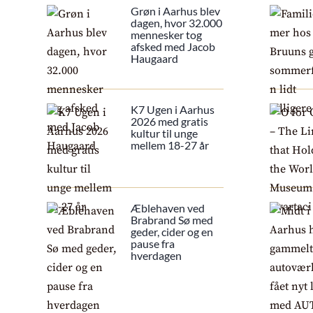
Grøn i Aarhus blev
dagen, hvor 32.000
mennesker tog
afsked med Jacob
Haugaard
K7 Ugen i Aarhus
2026 med gratis
kultur til unge
mellem 18-27 år
Æblehaven ved
Brabrand Sø med
geder, cider og en
pause fra
hverdagen