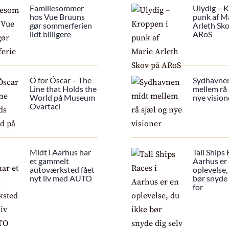
Familiesommer
Ulydig – 
hos Vue Bruuns
punk af M
gør sommerferien
Arleth Sk
lidt billigere
ARoS
O for Óscar – The
Sydhavne
Line that Holds the
mellem rå 
World på Museum
nye vision
Ovartaci
Midt i Aarhus har
Tall Ships 
et gammelt
Aarhus er
autoværksted fået
oplevelse,
nyt liv med AUTO
bør snyde 
for