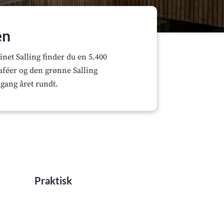
en
net Salling finder du en 5.400
caféer og den grønne Salling
dgang året rundt.
Praktisk