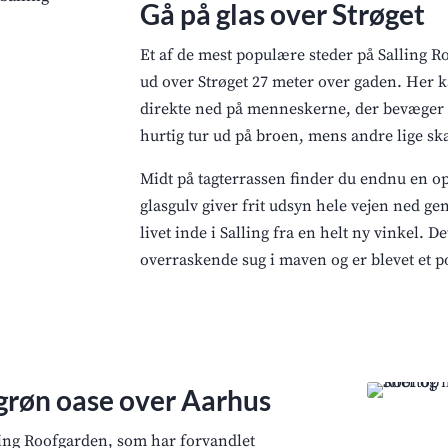
Gå på glas over Strøget
Et af de mest populære steder på Salling R
ud over Strøget 27 meter over gaden. Her 
direkte ned på menneskerne, der bevæger s
hurtig tur ud på broen, mens andre lige ska
Midt på tagterrassen finder du endnu en op
glasgulv giver frit udsyn hele vejen ned g
livet inde i Salling fra en helt ny vinkel. De
overraskende sug i maven og er blevet et p
 grøn oase over Aarhus
lling Roofgarden, som har forvandlet