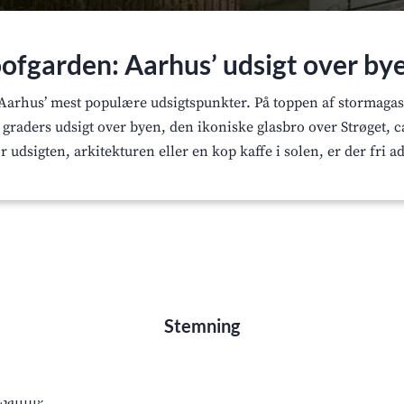
oofgarden: Aarhus’ udsigt over by
 Aarhus’ mest populære udsigtspunkter. På toppen af stormagasi
 graders udsigt over byen, den ikoniske glasbro over Strøget, 
dsigten, arkitekturen eller en kop kaffe i solen, er der fri a
Stemning