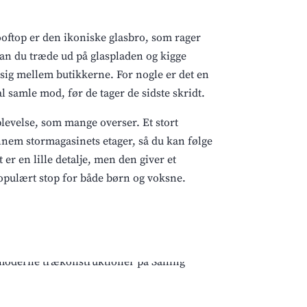
ooftop er den ikoniske glasbro, som rager
kan du træde ud på glaspladen og kigge
ig mellem butikkerne. For nogle er det en
l samle mod, før de tager de sidste skridt.
levelse, som mange overser. Et stort
ennem stormagasinets etager, så du kan følge
t er en lille detalje, men den giver et
opulært stop for både børn og voksne.