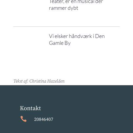
Teater, er en musical der
rammer dybt
Vi elsker håndværk i Den
Gamle By
Tekst af: Christina Hazelden
Kontakt

20846407