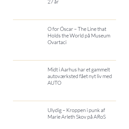
27 år
O for Óscar – The Line that
Holds the World på Museum
Ovartaci
Midt i Aarhus har et gammelt
autoværksted fået nyt liv med
AUTO
Ulydig – Kroppen i punk af
Marie Arleth Skov på ARoS