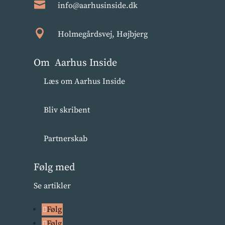

info@aarhusinside.dk

Holmegårdsvej, Højbjerg
Om Aarhus Inside
Læs om Aarhus Inside
Bliv skribent
Partnerskab
Følg med
Se artikler
Følg
Følg