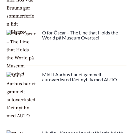
O for Óscar – The Line that Holds the
World på Museum Ovartaci
Midt i Aarhus har et gammelt
autoværksted fået nyt liv med AUTO
Ulydig – Kroppen i punk af Marie Arleth