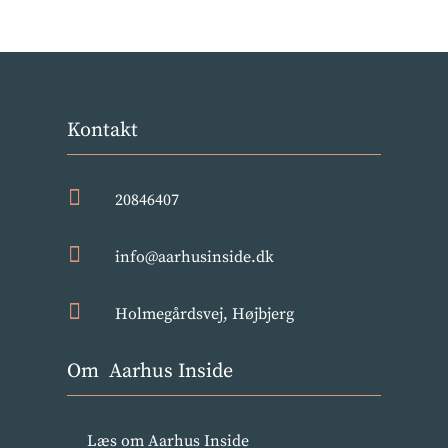
Kontakt

20846407

info@aarhusinside.dk

Holmegårdsvej, Højbjerg
Om Aarhus Inside
Læs om Aarhus Inside