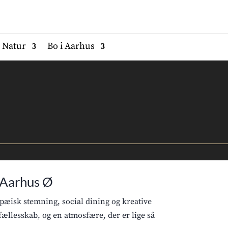
Natur
Bo i Aarhus
d Aarhus Ø
æisk stemning, social dining og kreative
fællesskab, og en atmosfære, der er lige så