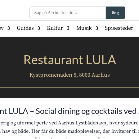
Søg
ev
Guides
Kultur
Musik
Spisesteder
Restaurant LULA
Kystpromenaden 5, 8000 Aarhus
t LULA – Social dining og cocktails ve
erig og uformel perle ved Aarhus Lystbådehavn, hvor sydeurop
hav og både. Her får du både madoplevelser, der inviterer til 