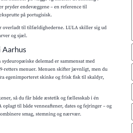
er pryder endevæggene – en reference til
æksprutte på portugisisk.
r overladt til tilfældighederne. LULA skiller sig ud
rver og sjæl.
i Aarhus
 Den sydeuropæiske delemad er sammensat med
9-retters menuer. Menuen skifter jævnligt, men du
a egenimporteret skinke og frisk fisk til skaldyr,
ener, så du får både æstetik og fællesskab i én
oplagt til både venneaftener, dates og fejringer – og
t kombinere smag, stemning og nærvær.