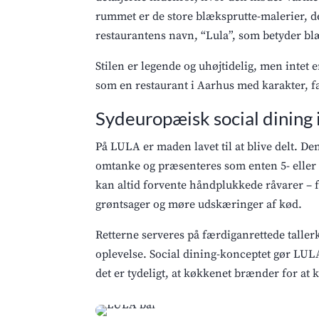
rummet er de store blæksprutte-malerier, d
restaurantens navn, “Lula”, som betyder bl
Stilen er legende og uhøjtidelig, men intet e
som en restaurant i Aarhus med karakter, fa
Sydeuropæisk social dining 
På LULA er maden lavet til at blive delt.
omtanke og præsenteres som enten 5- eller 
kan altid forvente håndplukkede råvarer – fr
grøntsager og møre udskæringer af kød.
Retterne serveres på færdiganrettede tallerk
oplevelse. Social dining-konceptet gør LULA 
det er tydeligt, at køkkenet brænder for a