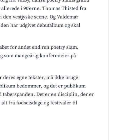
org fra Valby, dansk poetry slams grand
 allerede i 90’erne. Thomas Thisted fra
i den vestjyske scene. Og Valdemar
iden har udgivet debutalbum og skal
bet for andet end ren poetry slam.
og som mangeårig konferencier på
 deres egne tekster, må ikke bruge
 Publikum bedømmer, og det er publikum
 taberspanden. Det er en disciplin, der er
lt fra fødselsdage og festivaler til