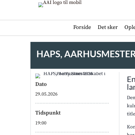
Forside
Det sker
Opl
HAPS, AARHUSMESTER
En
Dato
la
29.05.2026
Den
kul
Tidspunkt
tit
19:00
Kon