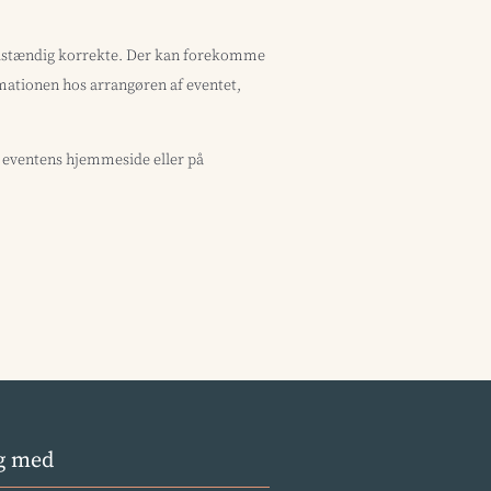
uldstændig korrekte. Der kan forekomme
ormationen hos arrangøren af eventet,
å eventens hjemmeside eller på
g med