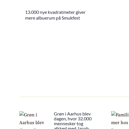
13.000 nye kvadratmeter giver
mere albuerum på Smukfest
Grøn i Aarhus blev
dagen, hvor 32.000
mennesker tog
afsked med Jacob