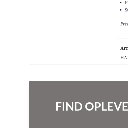
P
S
Pre
Ar
HA
FIND OPLEVE