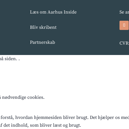
Læs om Aarhus Inside
Se a
Bliv skribent
Partnerskab
CVR:
å siden. .
få nødvendige cookies.
 forstå, hvordan hjemmesiden bliver brugt. Det hjælper os med a
 det indhold, som bliver læst og brugt.