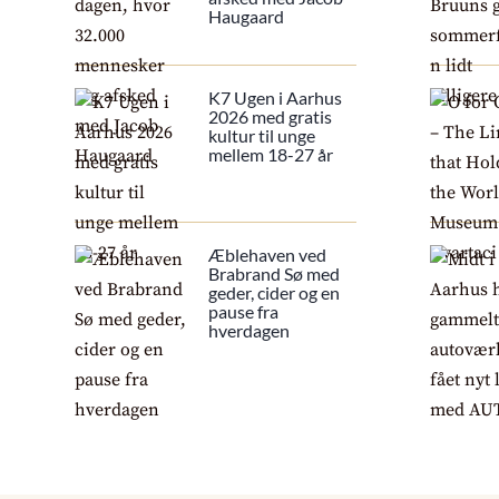
Haugaard
K7 Ugen i Aarhus
2026 med gratis
kultur til unge
mellem 18-27 år
Æblehaven ved
Brabrand Sø med
geder, cider og en
pause fra
hverdagen