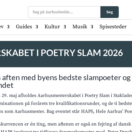
Søg
ev
Guides
Kultur
Musik
Spisesteder
SKABET I POETRY SLAM 2026
 aften med byens bedste slampoeter og f
ndet
 29. maj afholdes Aarhusmesterskabet i Poetry Slam i Staklad
minationen på forårets tre kvalifikationsrunder, og de ti bedst
len som Aarhusmester. Bag eventet står HAPS, Hele Aarhus’ Poe
kurrencen er én ting, men aftenen er også en fejring af dansk 