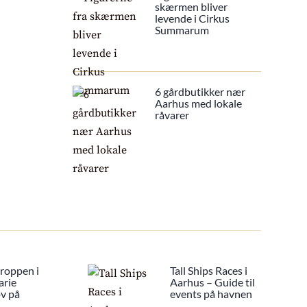
skærmen bliver
levende i Cirkus
Summarum
6 gårdbutikker nær
Aarhus med lokale
råvarer
Kroppen i
Tall Ships Races i
arie
Aarhus – Guide til
ov på
events på havnen