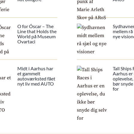
O for Óscar – The
Sydhavne
Line that Holds the
mellem rå 
World på Museum
nye vision
Ovartaci
Midt i Aarhus har
Tall Ships 
et gammelt
Aarhus er
autoværksted fået
oplevelse,
nyt liv med AUTO
bør snyde 
for