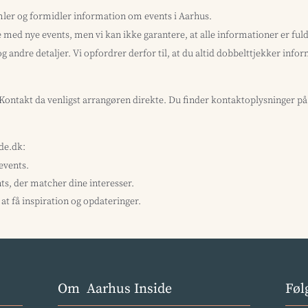
mler og formidler information om events i Aarhus.
med nye events, men vi kan ikke garantere, at alle informationer er f
og andre detaljer. Vi opfordrer derfor til, at du altid dobbelttjekker inf
? Kontakt da venligst arrangøren direkte. Du finder kontaktoplysninger p
ide.dk:
 events.
ts, der matcher dine interesser.
at få inspiration og opdateringer.
Om Aarhus Inside
Føl