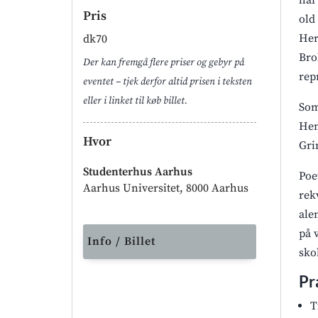
har
Pris
old
Her
dk70
Bro
Der kan fremgå flere priser og gebyr på
rep
eventet – tjek derfor altid prisen i teksten
eller i linket til køb billet.
Som
Hen
Hvor
Gri
Studenterhus Aarhus
Poe
Aarhus Universitet, 8000 Aarhus
rek
ale
på 
Info / Billet
sko
Pr
T