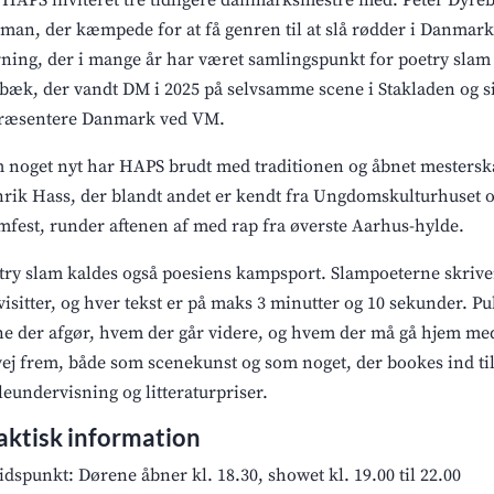
 HAPS inviteret tre tidligere danmarksmestre med. Peter Dyreb
 man, der kæmpede for at få genren til at slå rødder i Danmark
ning, der i mange år har været samlingspunkt for poetry slam 
bæk, der vandt DM i 2025 på selvsamme scene i Stakladen og s
ræsentere Danmark ved VM.
 noget nyt har HAPS brudt med traditionen og åbnet mesterska
rik Hass, der blandt andet er kendt fra Ungdomskulturhuset 
mfest, runder aftenen af med rap fra øverste Aarhus-hylde.
try slam kaldes også poesiens kampsport. Slampoeterne skriver
visitter, og hver tekst er på maks 3 minutter og 10 sekunder.
ne der afgør, hvem der går videre, og hvem der må gå hjem med
vej frem, både som scenekunst og som noget, der bookes ind til a
leundervisning og litteraturpriser.
aktisk information
idspunkt: Dørene åbner kl. 18.30, showet kl. 19.00 til 22.00