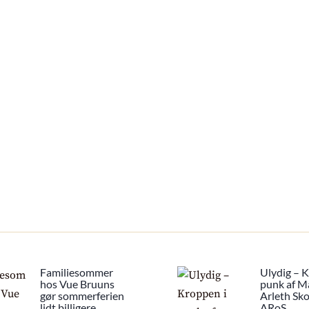
Familiesommer
Ulydig – 
hos Vue Bruuns
punk af M
gør sommerferien
Arleth Sk
lidt billigere
ARoS