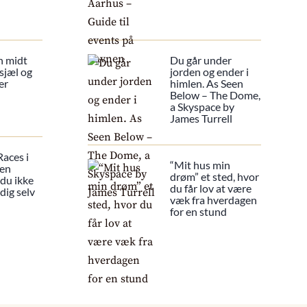
n midt
Du går under
sjæl og
jorden og ender i
er
himlen. As Seen
Below – The Dome,
a Skyspace by
James Turrell
Races i
“Mit hus min
 en
drøm” et sted, hvor
 du ikke
du får lov at være
dig selv
væk fra hverdagen
for en stund