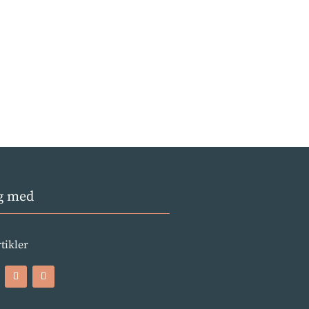
g med
rtikler