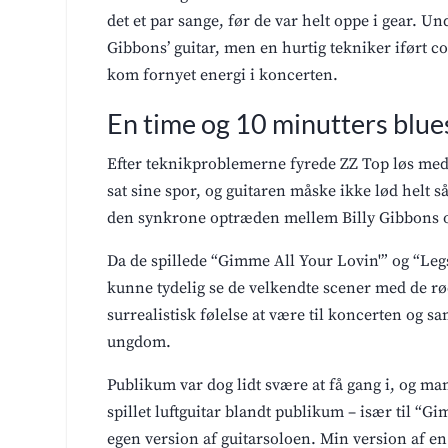
det et par sange, før de var helt oppe i gear. U
Gibbons’ guitar, men en hurtig tekniker iført co
kom fornyet energi i koncerten.
En time og 10 minutters blue
Efter teknikproblemerne fyrede ZZ Top løs med 
sat sine spor, og guitaren måske ikke lød helt s
den synkrone optræden mellem Billy Gibbons og
Da de spillede “Gimme All Your Lovin'” og “Legs”
kunne tydelig se de velkendte scener med de rø
surrealistisk følelse at være til koncerten og 
ungdom.
Publikum var dog lidt svære at få gang i, og man
spillet luftguitar blandt publikum – især til “G
egen version af guitarsoloen. Min version af en 