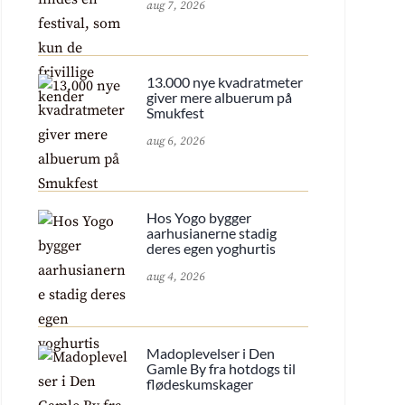
aug 7, 2026
13.000 nye kvadratmeter
giver mere albuerum på
Smukfest
aug 6, 2026
Hos Yogo bygger
aarhusianerne stadig
deres egen yoghurtis
aug 4, 2026
Madoplevelser i Den
Gamle By fra hotdogs til
flødeskumskager