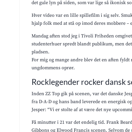
det gule lyn på siden, som var lige så ikonisk 
Hver video var en lille spillefilm i sig selv. Sm
hjalp folk med at stå op imod deres mobbere – e
Mandag aften stod jeg i Tivoli Friheden omgivet
studenterhuer spredt blandt publikum, men det v
pladsen.
For mig og mange andre blev det en aften fyldt 
ungdommens oprør.
Rocklegender rocker dansk
Inden ZZ Top gik på scenen, var det danske Jes
fra D-A-D og hans band leverede en energisk opt
Jesper: “Vi er stolte af at være det nye upcommi
Få minutter i 21 var det endelig tid. Frank Bear
Gibbons og Elwood Francis scenen. Selvom de s