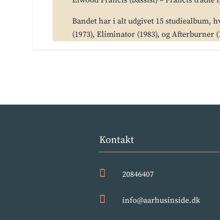
Elwood Francis (bassist) – Francis trådte 
Bandet har i alt udgivet 15 studiealbum, 
(1973), Eliminator (1983), og Afterburner (
Kontakt

20846407

info@aarhusinside.dk