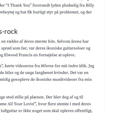
nder “I Thank You” forsvandt lyden pludselig fra Billy
wboytøj og hat fik hurtigt styr på problemet, og der
s-rock
en række af deres største hits. Selvom årene har
å sprød som før, var deres ikoniske guitarsoloer og
 Elwood Francis en fornøjelse at opleve.
, kørte videoerne fra 80’erne for mit indre blik. Jeg
de biler og de unge langbenet kvinder. Det var en
samtidig genopleve de ikoniske musikvideoer fra min
ge stod stille på plænen. Der blev dog af og til
imme All Your Lovin’”, hvor flere stemte i med deres
luftguitar er ikke noget som skal opleves offentligt,