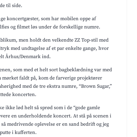
de til side.
 unge koncertgæster, som har mobilen oppe af
lfies og filmet løs under de forskellige numre.
blikum, men holdt den velkendte ZZ Top-stil med
dtryk med undtagelse af et par enkelte gange, hvor
kelt Århus/Denmark ind.
 scenen, som med et helt sort bagbeklædning var med
m mørket faldt på, kom de farverige projektører
 samhørighed med de tre ekstra numre, “Brown Sugar,”
uttede koncerten.
ke ikke lød helt så sprød som i de “gode gamle
 levere en underholdende koncert. At stå på scenen i
n så medrivende oplevelse er en sand bedrift og jeg
putte i kufferten.