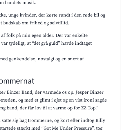
som bandets musik.
ukke, unge kvinder, der kørte rundt i den røde bil og
t budskab om frihed og selvtillid.
 af folk på min egen alder. Der var enkelte
ar tydeligt, at “det grå guld” havde indtaget
med genkendelse, nostalgi og en snert af
 sommernat
per Binzer Band, der varmede os op. Jesper Binzer
ræden, og med et glimt i øjet og en vist ironi sagde
ng band, der får lov til at varme op for ZZ Top.”
d satte sig bag trommerne, og kort efter indtog Billy
tartede stærkt med “Got Me Under Pressure”, tog