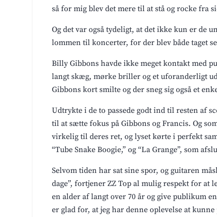
så for mig blev det mere til at stå og rocke fra si
Og det var også tydeligt, at det ikke kun er de
lommen til koncerter, for der blev både taget se
Billy Gibbons havde ikke meget kontakt med pu
langt skæg, mørke briller og et uforanderligt u
Gibbons kort smilte og der sneg sig også et en
Udtrykte i de to passede godt ind til resten af
til at sætte fokus på Gibbons og Francis. Og so
virkelig til deres ret, og lyset kørte i perfekt
“Tube Snake Boogie,” og “La Grange”, som afsl
Selvom tiden har sat sine spor, og guitaren mås
dage”, fortjener ZZ Top al mulig respekt for at
en alder af langt over 70 år og give publikum e
er glad for, at jeg har denne oplevelse at kunne 