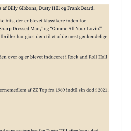
s af Billy Gibbons, Dusty Hill og Frank Beard.
 hits, der er blevet klassikere inden for
Sharp Dressed Man,” og “Gimme All Your Lovin’.”
briller har gjort dem til et af de mest genkendelige
den over og er blevet induceret i Rock and Roll Hall
t kernemedlem af ZZ Top fra 1969 indtil sin død i 2021.