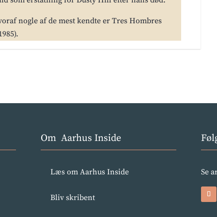
ind som erstatning for Dusty Hill efter hans død.
hvoraf nogle af de mest kendte er Tres Hombres
1985).
Om Aarhus Inside
Føl
Læs om Aarhus Inside
Se a
Bliv skribent