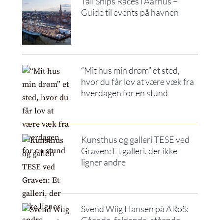
Tall Ships Races i Aarhus –
Guide til events på havnen
“Mit hus min drøm” et sted,
hvor du får lov at være væk fra
hverdagen for en stund
Kunsthus og galleri TESE ved
Graven: Et galleri, der ikke
ligner andre
Svend Wiig Hansen på ARoS: