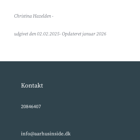
Christina Hazelden -
udgivet den 02.02.2025- Opdateret januar 2026
Kontakt
20846407
info@aarhusinside.dk