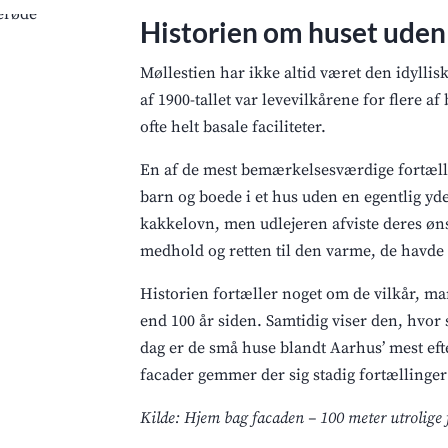
Historien om huset ude
Møllestien har ikke altid været den idylli
af 1900-tallet var levevilkårene for flere
ofte helt basale faciliteter.
En af de mest bemærkelsesværdige fortælli
barn og boede i et hus uden en egentlig yde
kakkelovn, men udlejeren afviste deres ønsk
medhold og retten til den varme, de havde
Historien fortæller noget om de vilkår, m
end 100 år siden. Samtidig viser den, hvor
dag er de små huse blandt Aarhus’ mest eft
facader gemmer der sig stadig fortællinger 
Kilde: Hjem bag facaden – 100 meter utrolige 