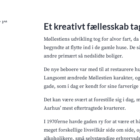
Et kreativt fællesskab t
Møllestiens udvikling tog for alvor fart, d
begyndte at flytte ind i de gamle huse. De 
andre primært så nedslidte boliger.
De nye beboere var med til at restaurere hu
Langsomt ændrede Møllestien karakter, og 
gade, som i dag er kendt for sine farverige
Det kan være svært at forestille sig i dag, m
Aarhus’ mest eftertragtede kvarterer.
I 1970’erne havde gaden ry for at være et 
meget forskellige livsvilkår side om side, 
alkoholikere, små selvstændige erhvervsdri