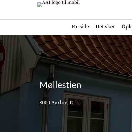
Forside
Det sker
Opl
Møllestien
8000 Aarhus C