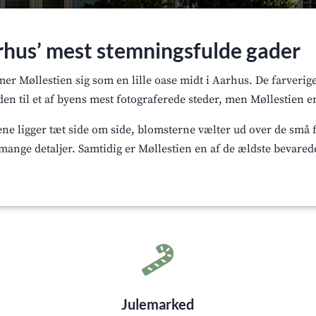
arhus’ mest stemningsfulde gader
mer Møllestien sig som en lille oase midt i Aarhus. De farver
en til et af byens mest fotograferede steder, men Møllestien e
e ligger tæt side om side, blomsterne vælter ud over de små fo
mange detaljer. Samtidig er Møllestien en af de ældste bevarede

Julemarked