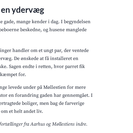
n en ydervæg
ske gade, mange kender i dag. I begyndelsen
 af beboerne beskedne, og husene manglede
nger handler om et ungt par, der ventede
rvæg. De ønskede at få installeret en
e. Sagen endte i retten, hvor parret fik
 kæmpet for.
ange levede under på Møllestien for mere
 stor en forandring gaden har gennemgået. I
ertragtede boliger, men bag de farverige
om et helt andet liv.
fortællinger fra Aarhus og Møllestiens indre.