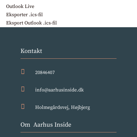
Outlook Live
Eksporter .ics-fil
Eksport Outlook .ics-fil
Kontakt

20846407

info@aarhusinside.dk

Holmegårdsvej, Højbjerg
Om Aarhus Inside