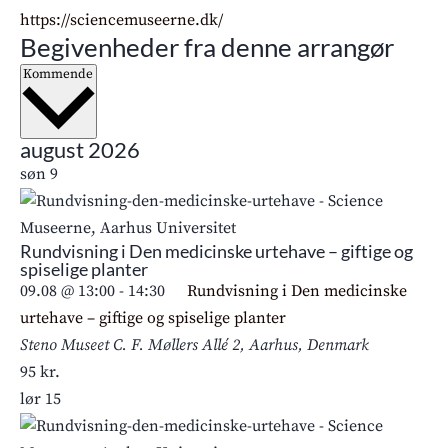
Hjemmeside
https://sciencemuseerne.dk/
Begivenheder fra denne arrangør
Vælg
Kommende
dato.
august 2026
søn
9
Rundvisning i Den medicinske urtehave – giftige og
spiselige planter
09.08 @ 13:00
-
14:30
Rundvisning i Den medicinske
urtehave – giftige og spiselige planter
Steno Museet
C. F. Møllers Allé 2, Aarhus, Denmark
95 kr.
lør
15