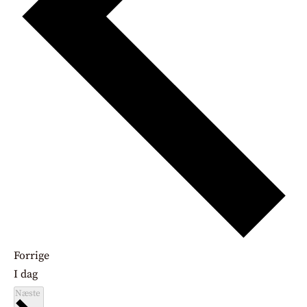
Begivenheder
Forrige
I dag
Begivenheder
Næste