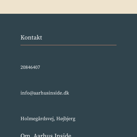
Kontakt
20846407
info@aarhusinside.dk
Holmegårdsvej, Højbjerg
Om Aarhus Inside