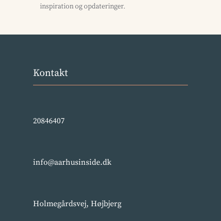
inspiration og opdateringer.
Kontakt
20846407
info@aarhusinside.dk
Holmegårdsvej, Højbjerg