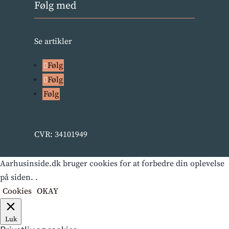
Følg med
Se artikler
Følg
Følg
Følg
CVR: 34101949
Aarhusinside.dk bruger cookies for at forbedre din oplevelse
på siden. .
Cookies
OKAY
Luk