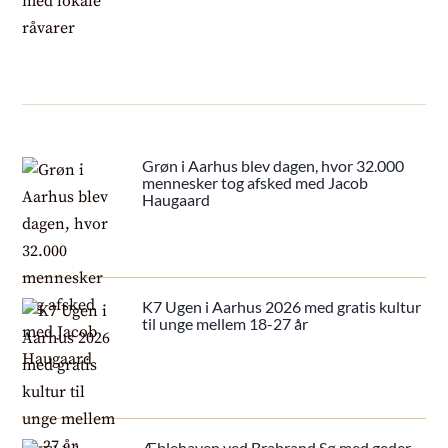
Grøn i Aarhus blev dagen, hvor 32.000
mennesker tog afsked med Jacob
Haugaard
K7 Ugen i Aarhus 2026 med gratis kultur
til unge mellem 18-27 år
Æblehaven ved Brabrand Sø med geder,